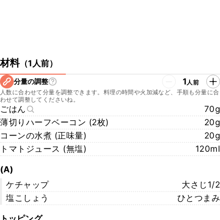
材料
（
1人前
）
1
分量の調整
人前
人数に合わせて分量を調整できます。料理の時間や火加減など、手順も分量に合
わせて調整してくださいね。
ごはん
70g
薄切りハーフベーコン (2枚)
20g
コーンの水煮 (正味量)
20g
トマトジュース (無塩)
120ml
(A)
ケチャップ
大さじ1/2
塩こしょう
ひとつまみ
トッピング