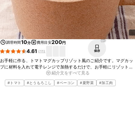
690
10
200
調理時間
費用目安
分
円
4.61
保存
(
11
)
お手軽に作る、トマトマグカップリゾット風のご紹介です。マグカッ
プに材料を入れて電子レンジで加熱するだけで、お手軽にリゾットが
紹介文をすべて見る
作れますよ。忙しいときや軽食の一品として便利です。ぜひお試しく
ださいね。
#
トマト
#
とうもろこし
#
ベーコン
#
夏野菜
#
加工肉