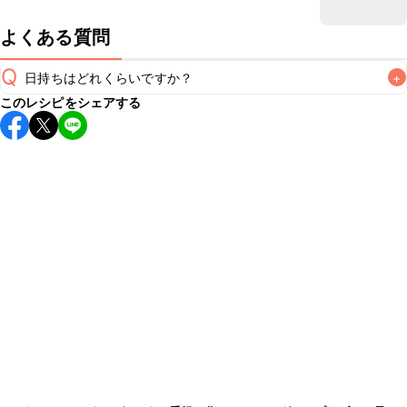
よくある質問
Q
日持ちはどれくらいですか？
+
このレシピをシェアする
こちらのレシピは出来たてをお召し上がりいただくことをお
すすめします。

A
※日持ちは目安です。
こちら
の注意事項をご確認の上、正し