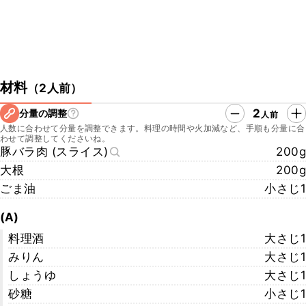
材料
（
2人前
）
2
分量の調整
人前
人数に合わせて分量を調整できます。料理の時間や火加減など、手順も分量に合
わせて調整してくださいね。
豚バラ肉 (スライス)
200g
大根
200g
ごま油
小さじ1
(A)
料理酒
大さじ1
みりん
大さじ1
しょうゆ
大さじ1
砂糖
小さじ1