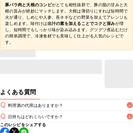
豚バラ肉と大根のコンビ
がとても相性抜群で、豚の脂の甘みと大
根の旨みが絶妙にマッチします。大根は薄切りにすれば短時間で
火が通り、しめじや人参、長ネギなどの野菜を加えてアレンジも
楽しめます。味付けは
出汁の素を加えることでコクと深み
が増
し、短時間でもしっかり味が染み込みます。グツグツ煮込むだけ
の簡単調理で、冷凍食材でも美味しく仕上がる人気のレシピで
す。
よくある質問
Q
料理酒の代用はありますか？
+
Q
日持ちはどれくらいですか？
+
A
このレシピをシェアする
保存期間は冷蔵で2~3日が目安です。なるべくお早めにお召