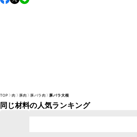
し上がりください。

A
※日持ちは目安です。
こちら
の注意事項をご確認の上、正し
TOP
肉
豚肉
豚バラ肉
豚バラ大根
同じ材料の人気ランキング