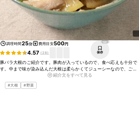
2683
25
500
調理時間
費用目安
分
円
4.57
保存
(
28
)
豚バラ大根のご紹介です。豚肉が入っているので、食べ応えも十分で
す。中まで味が染み込んだ大根は柔らかくてジューシーなので、ごは
紹介文をすべて見る
んが欲しくなる一品です。ぜひ今日の夕食に作ってみてくださいね。
#
大根
#
野菜