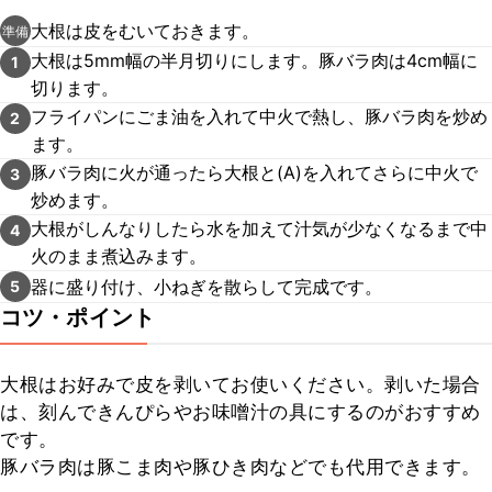
大根は皮をむいておきます。
準備
大根は5mm幅の半月切りにします。豚バラ肉は4cm幅に
1
切ります。
フライパンにごま油を入れて中火で熱し、豚バラ肉を炒め
2
ます。
豚バラ肉に火が通ったら大根と(A)を入れてさらに中火で
3
炒めます。
大根がしんなりしたら水を加えて汁気が少なくなるまで中
4
火のまま煮込みます。
器に盛り付け、小ねぎを散らして完成です。
5
コツ・ポイント
大根はお好みで皮を剥いてお使いください。剥いた場合
は、刻んできんぴらやお味噌汁の具にするのがおすすめ
です。

豚バラ肉は豚こま肉や豚ひき肉などでも代用できます。