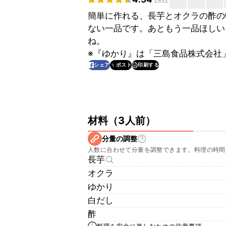
簡単に作れる、長芋とオクラの酢の
ない一品です。あともう一品ほしい
ね。
※『ゆかり』は「三島食品株式会社
印刷する
シェア
ポスト
材料
（
3人前
）
分量の調整
人数に合わせて分量を調整できます。料理の時間
長芋
オクラ
ゆかり
白だし
酢