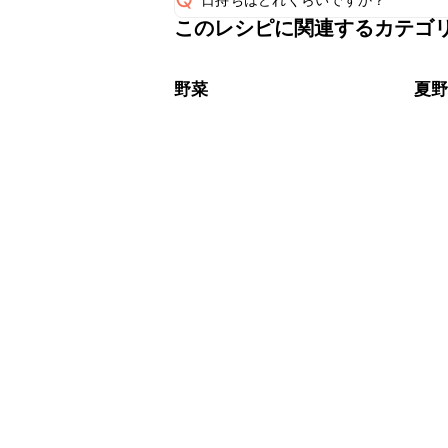
このレシピに関連するカテゴ
保存期間は冷蔵で当日中が目安です。
A
※日持ちは目安です。
こちら
野菜
夏