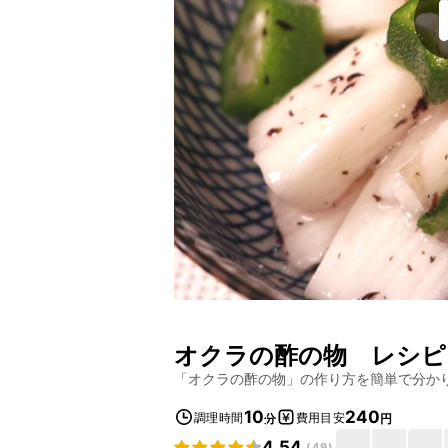
オクラの酢の物
レシピ
「
オクラの酢の物
」の作り方を簡単で分か
10
240
調理時間
費用目安
分
円
4.54
(
49
)