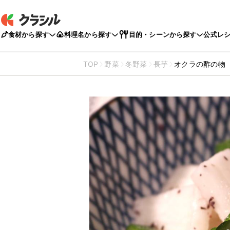
食材から探す
料理名から探す
目的・シーンから探す
公式レ
TOP
野菜
冬野菜
長芋
オクラの酢の物