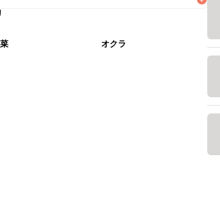
リ
なるべくお早めにお召し上がりください。

野菜
オクラ