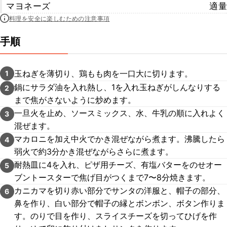
マヨネーズ
適量
料理を安全に楽しむための注意事項
手順
玉ねぎを薄切り、鶏もも肉を一口大に切ります。
1
鍋にサラダ油を入れ熱し、1を入れ玉ねぎがしんなりする
2
まで焦がさないように炒めます。
一旦火を止め、ソースミックス、水、牛乳の順に入れよく
3
混ぜます。
マカロニを加え中火でかき混ぜながら煮ます。沸騰したら
4
弱火で約3分かき混ぜながらさらに煮ます。
耐熱皿に4を入れ、ピザ用チーズ、有塩バターをのせオー
5
ブントースターで焦げ目がつくまで7〜8分焼きます。
カニカマを切り赤い部分でサンタの洋服と、帽子の部分、
6
鼻を作り、白い部分で帽子の縁とボンボン、ボタン作りま
す。のりで目を作り、スライスチーズを切ってひげを作