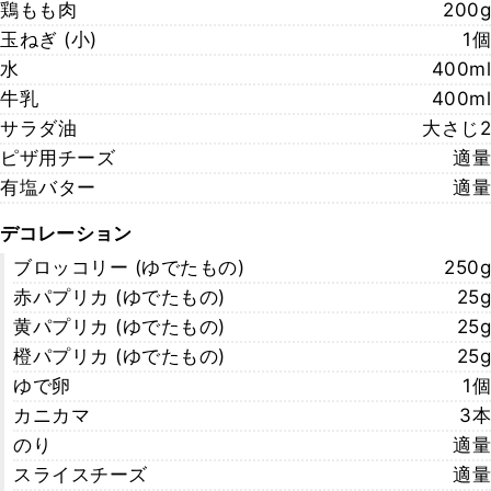
鶏もも肉
200g
玉ねぎ (小)
1個
水
400ml
牛乳
400ml
サラダ油
大さじ2
ピザ用チーズ
適量
有塩バター
適量
デコレーション
ブロッコリー (ゆでたもの)
250g
赤パプリカ (ゆでたもの)
25g
黄パプリカ (ゆでたもの)
25g
橙パプリカ (ゆでたもの)
25g
ゆで卵
1個
カニカマ
3本
のり
適量
スライスチーズ
適量