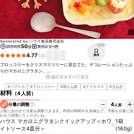
Sponsored by
ハウス食品株式会社
2305
50
-
調理時間
費用目安
分
円
4.77
保存
(
11
)
ブロッコリーをクリスマスツリーに見立てた、デコレーションたっぷ
りのマカロニグラタン。
紹介文をすべて見る
お鍋１つで簡単に作れて、もちもち食感のマカロニとコクのあるとろ
～りクリーミーなホワイトソースを味わえます。
#
パプリカ
#
ブロッコリー
#
鶏もも肉
#
クリスマス
#
玉ねぎ
ゆで卵のサンタさんは、SNSにあげても可愛いですね！クリスマスに
材料
（
4人前
）
ぴったりの盛り付けなので、お子様と一緒にクリスマスを楽しんでみ
てはいかがですか？ 
4
分量の調整
人前
ぜひお試しくださいね。
人数に合わせて分量を調整できます。料理の時間や火加減など、手順も分量に合
わせて調整してくださいね。
ハウス マカロニグラタンクイックアップ＜ホワ
1箱
イトソース4皿分＞
(160g)