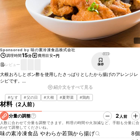
Sponsored by
味の素冷凍食品株式会社
1391
15
-
調理時間
費用目安
分
円
レビュー
保存
大根おろしとポン酢を使用したさっぱりとしたから揚げのアレンジレ
シピです。
紹介文をすべて見る
ビールにも良く合い、おつまみにもおすすめです。
ジューシーなから揚げとナスにポン酢がよく合い、さっぱりとした味
#
なす
#
父の日
#
大根
#
夏野菜
#
鶏肉
付けになっているのでいくらでも食べられますよ。
材料
（
2人前
）
2
分量の調整
人前
人数に合わせて分量を調整できます。料理の時間や火加減など、手順も分量に合
わせて調整してくださいね。
味の素冷凍食品 やわらか若鶏から揚げ
8個