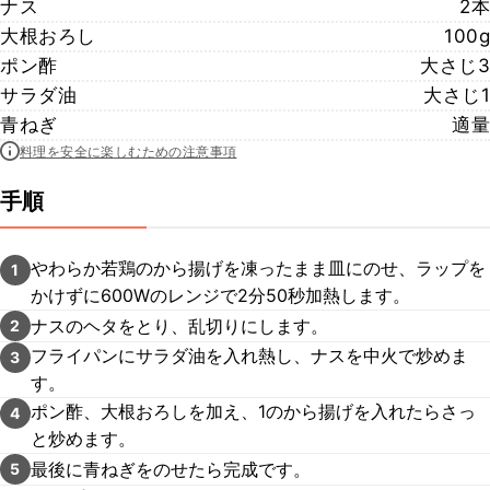
ナス
2本
大根おろし
100g
ポン酢
大さじ3
サラダ油
大さじ1
青ねぎ
適量
料理を安全に楽しむための注意事項
手順
やわらか若鶏のから揚げを凍ったまま皿にのせ、ラップを
1
かけずに600Wのレンジで2分50秒加熱します。
ナスのヘタをとり、乱切りにします。
2
フライパンにサラダ油を入れ熱し、ナスを中火で炒めま
3
す。
ポン酢、大根おろしを加え、1のから揚げを入れたらさっ
4
と炒めます。
最後に青ねぎをのせたら完成です。
5