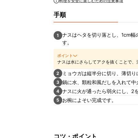
料理を安全に楽しむための注意事項
手順
ナスはヘタを切り落とし、1cm
1
す。
ポイント
ナスは水にさらしてアクを抜くことで、
ミョウガは縦半分に切り、薄切り
2
鍋に水、顆粒和風だしを入れて中
3
ナスに火が通ったら弱火にし、2
4
お椀によそい完成です。
5
コツ・ポイント