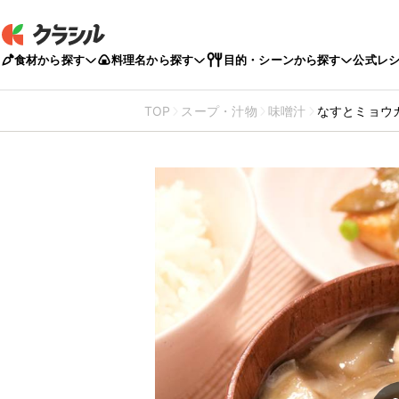
食材から探す
料理名から探す
目的・シーンから探す
公式レ
TOP
スープ・汁物
味噌汁
なすとミョウ