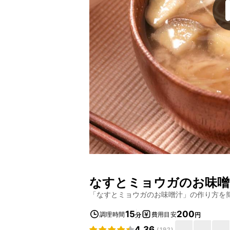
なすとミョウガのお味噌
「
なすとミョウガのお味噌汁
」の作り方を
15
200
調理時間
費用目安
分
円
4.36
(
192
)