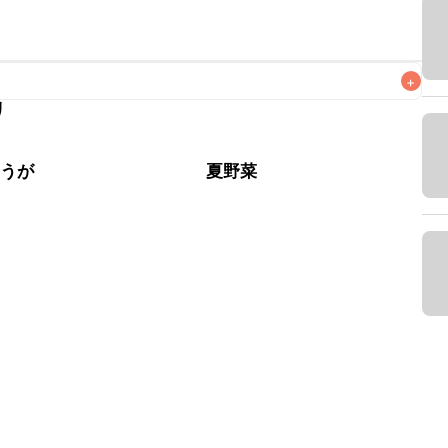
+
リ
なるべくお早めにお召し上がりください。

ょうが
夏野菜