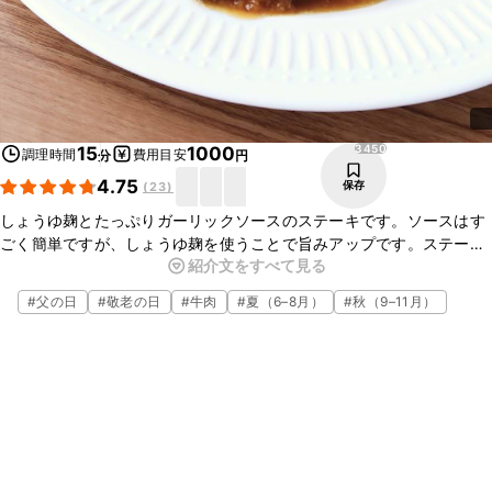
3450
15
1000
調理時間
費用目安
分
円
4.75
保存
(
23
)
しょうゆ麹とたっぷりガーリックソースのステーキです。ソースはす
ごく簡単ですが、しょうゆ麹を使うことで旨みアップです。ステーキ
紹介文をすべて見る
もポイントさえ押さえれば、お家で本格的に味わえます。ぜひ試して
みてください。
#
父の日
#
敬老の日
#
牛肉
#
夏（6–8月）
#
秋（9–11月）