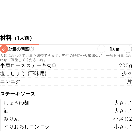
材料
（
1人前
）
1
分量の調整
人前
人数に合わせて分量を調整できます。料理の時間や火加減など、手順も分量に合
わせて調整してくださいね。
牛肩ロースステーキ肉
200g
塩こしょう (下味用)
少々
ニンニク
1片
ステーキソース
しょうゆ麹
大さじ1
酒
大さじ1
みりん
小さじ2
すりおろしニンニク
小さじ1