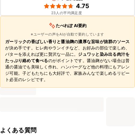
4.75
23
人の平均満足度
たべれぽ AI要約
※ユーザーの声をAIが自動で要約しています
ガーリックの香ばしい香りと醤油麹の濃厚な旨味が抜群のソース
が決め手です。ヒレ肉やランイチなど、お好みの部位で楽しめ、
バターを添えれば更に贅沢な一品に。
ジュワッと染み出る肉汁を
たっぷり絡めて食べる
のがポイントです。醤油麹がない場合は普
通の醤油でも美味しく作れ、ハンバーグなど他の料理にもアレン
ジ可能。子どもたちにも大好評で、家族みんなで楽しめるリピー
ト必至のレシピです。
よくある質問