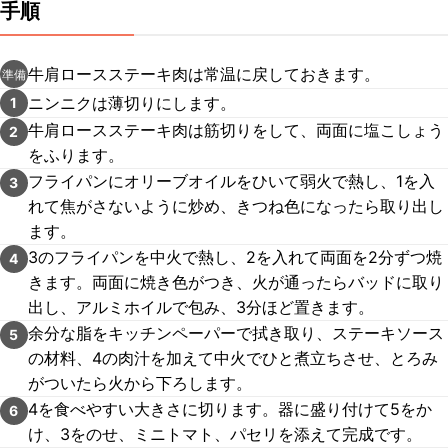
手順
牛肩ロースステーキ肉は常温に戻しておきます。
準備
ニンニクは薄切りにします。
1
牛肩ロースステーキ肉は筋切りをして、両面に塩こしょう
2
をふります。
フライパンにオリーブオイルをひいて弱火で熱し、1を入
3
れて焦がさないように炒め、きつね色になったら取り出し
ます。
3のフライパンを中火で熱し、2を入れて両面を2分ずつ焼
4
きます。両面に焼き色がつき、火が通ったらバッドに取り
出し、アルミホイルで包み、3分ほど置きます。
余分な脂をキッチンペーパーで拭き取り、ステーキソース
5
の材料、4の肉汁を加えて中火でひと煮立ちさせ、とろみ
がついたら火から下ろします。
4を食べやすい大きさに切ります。器に盛り付けて5をか
6
け、3をのせ、ミニトマト、パセリを添えて完成です。