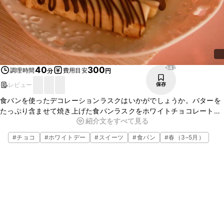
342
40
300
調理時間
費用目安
分
円
レビュー
保存
食パンを使ったデコレーションラスクはいかがでしょうか。バターを
たっぷり含ませて焼き上げた食パンラスクをホワイトチョコレートで
紹介文をすべて見る
コーティングしました。サクサクの食感が楽しめます。ティータイム
やおやつ、パーティにオススメです。
#
チョコ
#
ホワイトデー
#
スイーツ
#
食パン
#
春（3–5月）