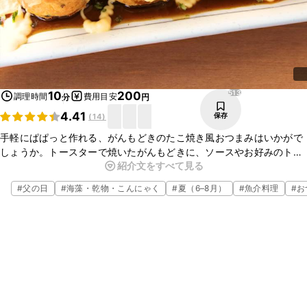
513
10
200
調理時間
費用目安
分
円
4.41
保存
(
14
)
手軽にぱぱっと作れる、がんもどきのたこ焼き風おつまみはいかがで
しょうか。トースターで焼いたがんもどきに、ソースやお好みのトッ
紹介文をすべて見る
ピングをするだけで簡単に作れますよ。お酒のおつまみにもぴったり
な味わいです。ぜひ作ってみてくださいね。
#
父の日
#
海藻・乾物・こんにゃく
#
夏（6–8月）
#
魚介料理
#
お