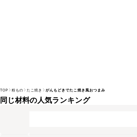
A
※日持ちは目安です。
こちら
の注意事項をご確認の上、正し
TOP
粉もの
たこ焼き
がんもどきでたこ焼き風おつまみ
同じ材料の人気ランキング