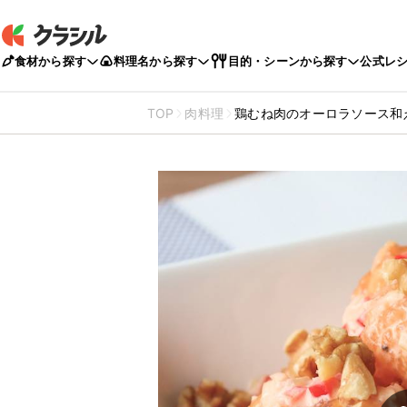
食材から探す
料理名から探す
目的・シーンから探す
公式レ
TOP
肉料理
鶏むね肉のオーロラソース和