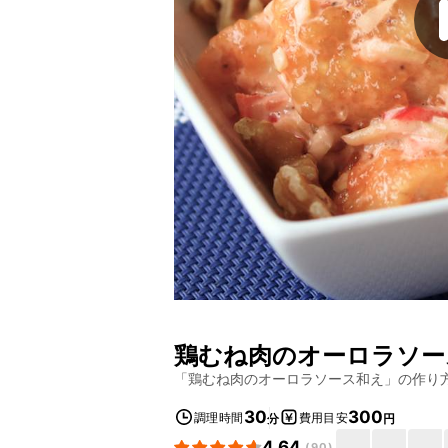
鶏むね肉のオーロラソー
「
鶏むね肉のオーロラソース和え
」の作り
30
300
調理時間
費用目安
分
円
4.64
(
90
)