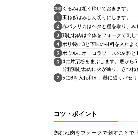
くるみは粗く砕いておきます。
準備
玉ねぎはみじん切りにします。
1
赤パプリカはヘタと種を取り、み
2
鶏むね肉は全体をフォークで刺し
3
ポリ袋に3と下味の材料を入れよく
4
ボウルにオーロラソースの材料と
5
4に片栗粉をまぶします。底から5
6
分程鶏むね肉に火が通り、きつね
5に6を入れ和え、器に盛りパセ
7
コツ・ポイント
鶏むね肉をフォークで刺すことで