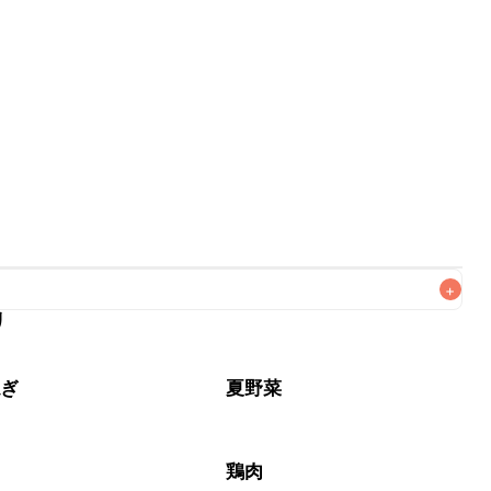
+
リ
なるべくお早めにお召し上がりください。

ねぎ
夏野菜
鶏肉