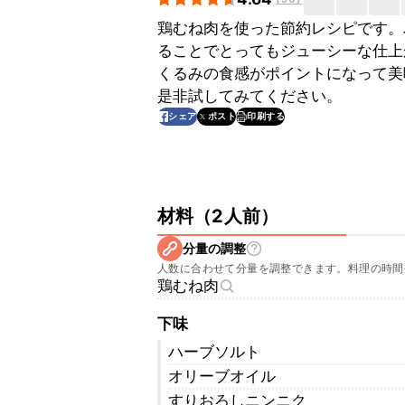
鶏むね肉を使った節約レシピです。
ることでとってもジューシーな仕上
くるみの食感がポイントになって美
是非試してみてください。
印刷する
シェア
ポスト
材料
（
2人前
）
分量の調整
人数に合わせて分量を調整できます。料理の時間
鶏むね肉
下味
ハーブソルト
オリーブオイル
すりおろしニンニク