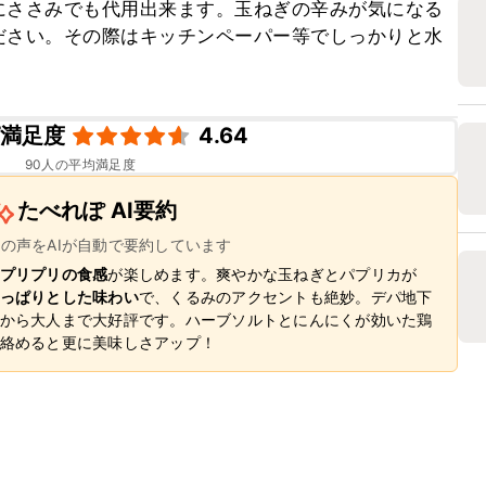
にささみでも代用出来ます。玉ねぎの辛みが気になる
ださい。その際はキッチンペーパー等でしっかりと水
ピ満足度
4.64
90
人の平均満足度
たべれぽ AI要約
ーの声をAIが自動で要約しています
プリプリの食感
が楽しめます。爽やかな玉ねぎとパプリカが
っぱりとした味わい
で、くるみのアクセントも絶妙。デパ地下
から大人まで大好評です。ハーブソルトとにんにくが効いた鶏
絡めると更に美味しさアップ！