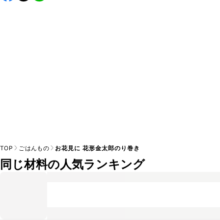
し上がりください。

A
※日持ちは目安です。
こちら
の注意事項をご確認の上、正し
TOP
ごはんもの
お花見に 花形金太郎のり巻き
同じ材料の人気ランキング