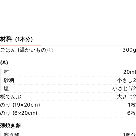
材料
（
1本分
）
ごはん (温かいもの)
300g
(A)
酢
20ml
砂糖
小さじ2
塩
小さじ1/2
桜でんぶ
大さじ2
のり (19×20cm)
1枚
のり (6×20cm)
6枚
薄焼き卵
溶き卵
1個分