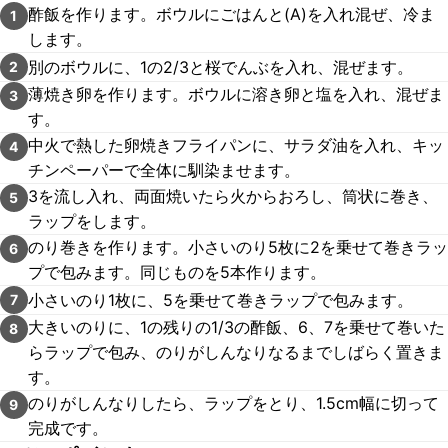
酢飯を作ります。ボウルにごはんと(A)を入れ混ぜ、冷ま
1
します。
別のボウルに、1の2/3と桜でんぶを入れ、混ぜます。
2
薄焼き卵を作ります。ボウルに溶き卵と塩を入れ、混ぜま
3
す。
中火で熱した卵焼きフライパンに、サラダ油を入れ、キッ
4
チンペーパーで全体に馴染ませます。
3を流し入れ、両面焼いたら火からおろし、筒状に巻き、
5
ラップをします。
のり巻きを作ります。小さいのり5枚に2を乗せて巻きラッ
6
プで包みます。同じものを5本作ります。
小さいのり1枚に、5を乗せて巻きラップで包みます。
7
大きいのりに、1の残りの1/3の酢飯、6、7を乗せて巻いた
8
らラップで包み、のりがしんなりなるまでしばらく置きま
す。
のりがしんなりしたら、ラップをとり、1.5cm幅に切って
9
完成です。