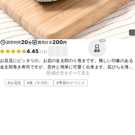
1162
20
200
調理時間
費用目安
分
円
4.45
保存
(
13
)
お花見にピッタリの、お花の金太郎のり巻きです。難しい印象のある
金太郎巻き寿司ですが、意外と簡単に可愛く出来ます。花びらを薄焼
紹介文をすべて見る
き卵にし、中心をほうれん草などにすると、色違いのお花も作れます
よ。是非お試しください。
#
お花見
#
春（3–5月）
#
季節のイベント