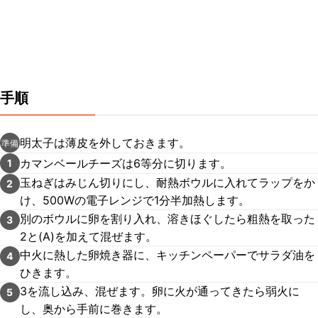
手順
明太子は薄皮を外しておきます。
準備
カマンベールチーズは6等分に切ります。
1
玉ねぎはみじん切りにし、耐熱ボウルに入れてラップをか
2
け、500Wの電子レンジで1分半加熱します。
別のボウルに卵を割り入れ、溶きほぐしたら粗熱を取った
3
2と(A)を加えて混ぜます。
中火に熱した卵焼き器に、キッチンペーパーでサラダ油を
4
ひきます。
3を流し込み、混ぜます。卵に火が通ってきたら弱火に
5
し、奥から手前に巻きます。