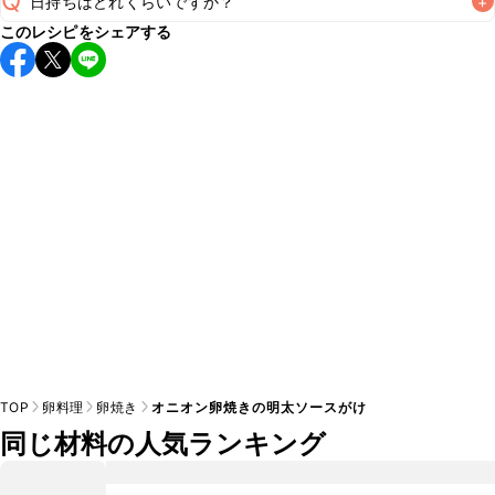
Q
日持ちはどれくらいですか？
+
このレシピをシェアする
保存期間は冷蔵で当日中が目安です。なるべくお早めにお召
し上がりください。

A
※日持ちは目安です。
こちら
の注意事項をご確認の上、正し
TOP
卵料理
卵焼き
オニオン卵焼きの明太ソースがけ
同じ材料の人気ランキング