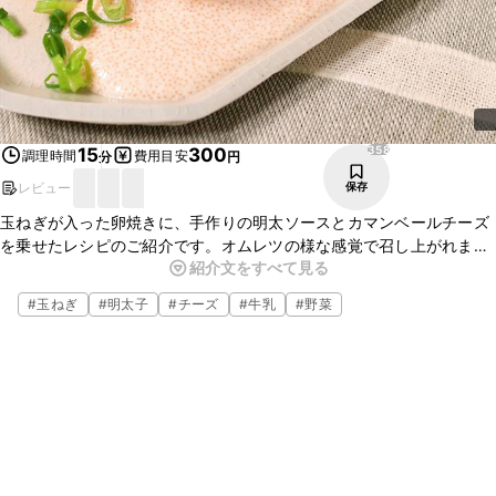
358
15
300
調理時間
費用目安
分
円
レビュー
保存
玉ねぎが入った卵焼きに、手作りの明太ソースとカマンベールチーズ
を乗せたレシピのご紹介です。オムレツの様な感覚で召し上がれま
紹介文をすべて見る
す。一度で巻くことで中までしっかりと詰まった卵焼きになります。
是非お試しください。
#
玉ねぎ
#
明太子
#
チーズ
#
牛乳
#
野菜