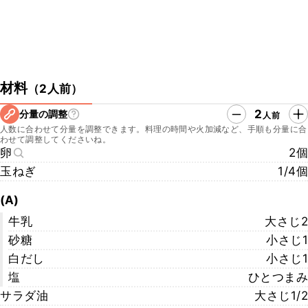
材料
（
2人前
）
2
分量の調整
人前
人数に合わせて分量を調整できます。料理の時間や火加減など、手順も分量に合
わせて調整してくださいね。
卵
2個
玉ねぎ
1/4個
(A)
牛乳
大さじ2
砂糖
小さじ1
白だし
小さじ1
塩
ひとつまみ
サラダ油
大さじ1/2