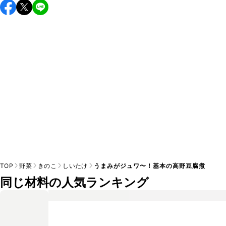
保存期間は冷蔵で翌日中が目安です。なるべくお早めにお召
し上がりください。

A
※日持ちは目安です。
こちら
の注意事項をご確認の上、正し
TOP
野菜
きのこ
しいたけ
うまみがジュワ〜！基本の高野豆腐煮
同じ材料の人気ランキング