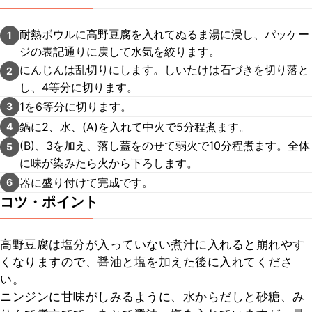
耐熱ボウルに高野豆腐を入れてぬるま湯に浸し、パッケー
1
ジの表記通りに戻して水気を絞ります。
にんじんは乱切りにします。しいたけは石づきを切り落と
2
し、4等分に切ります。
1を6等分に切ります。
3
鍋に2、水、(A)を入れて中火で5分程煮ます。
4
(B)、3を加え、落し蓋をのせて弱火で10分程煮ます。全体
5
に味が染みたら火から下ろします。
器に盛り付けて完成です。
6
コツ・ポイント
高野豆腐は塩分が入っていない煮汁に入れると崩れやす
くなりますので、醤油と塩を加えた後に入れてくださ
い。

ニンジンに甘味がしみるように、水からだしと砂糖、み