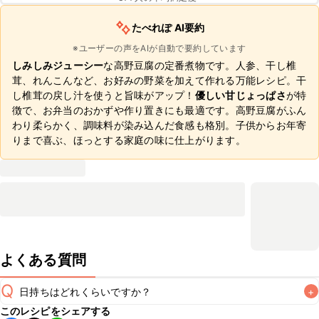
たべれぽ AI要約
※ユーザーの声をAIが自動で要約しています
しみしみジューシー
な高野豆腐の定番煮物です。人参、干し椎
茸、れんこんなど、お好みの野菜を加えて作れる万能レシピ。干
し椎茸の戻し汁を使うと旨味がアップ！
優しい甘じょっぱさ
が特
徴で、お弁当のおかずや作り置きにも最適です。高野豆腐がふん
わり柔らかく、調味料が染み込んだ食感も格別。子供からお年寄
りまで喜ぶ、ほっとする家庭の味に仕上がります。
よくある質問
Q
日持ちはどれくらいですか？
+
このレシピをシェアする