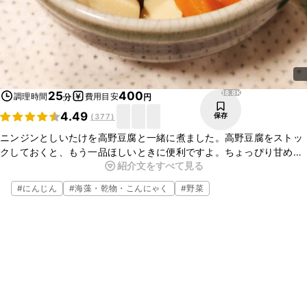
18.8K
25
400
調理時間
費用目安
分
円
4.49
保存
(
377
)
ニンジンとしいたけを高野豆腐と一緒に煮ました。高野豆腐をストッ
クしておくと、もう一品ほしいときに便利ですよ。ちょっぴり甘めの
紹介文をすべて見る
味付けで、温かくても冷たくても美味しいので、ぜひ作ってみてくだ
さい。
#
にんじん
#
海藻・乾物・こんにゃく
#
野菜