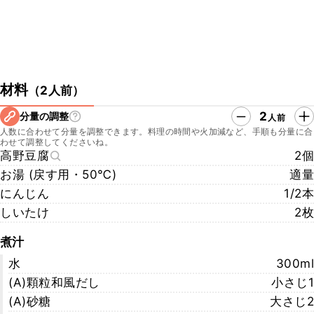
材料
（
2人前
）
2
分量の調整
人前
人数に合わせて分量を調整できます。料理の時間や火加減など、手順も分量に合
わせて調整してくださいね。
高野豆腐
2個
お湯 (戻す用・50℃)
適量
にんじん
1/2本
しいたけ
2枚
煮汁
水
300ml
(A)顆粒和風だし
小さじ1
(A)砂糖
大さじ2