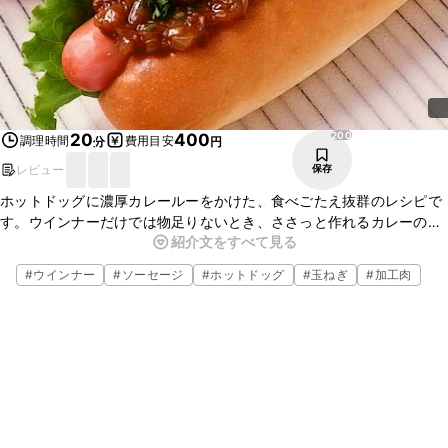
200
20
400
調理時間
費用目安
分
円
レビュー
保存
ホットドッグに濃厚カレールーをかけた、食べごたえ抜群のレシピで
す。ウインナーだけでは物足りないとき、ささっと作れるカレーの
紹介文をすべて見る
ルーだけを用意すれば、お腹も大満足のホットドッグになりますよ。
スパイシーな香りが食欲を刺激する一品です。
#
ウインナー
#
ソーセージ
#
ホットドッグ
#
玉ねぎ
#
加工肉