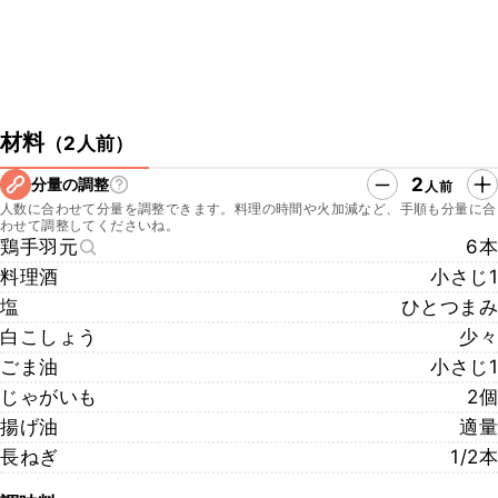
材料
（
2人前
）
2
分量の調整
人前
人数に合わせて分量を調整できます。料理の時間や火加減など、手順も分量に合
わせて調整してくださいね。
鶏手羽元
6本
料理酒
小さじ1
塩
ひとつまみ
白こしょう
少々
ごま油
小さじ1
じゃがいも
2個
揚げ油
適量
長ねぎ
1/2本