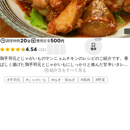
1423
20
500
調理時間
費用目安
分
円
4.54
保存
(
32
)
鶏手羽元とじゃがいものヤンニョムチキンのレシピのご紹介です。香
ばしく揚げた鶏手羽元とじゃがいもにしっかりと絡んだ甘辛いタレで
紹介文をすべて見る
ごはんがすすみますよ。お酒のおつまみにもぴったりな一品ですの
で、ぜひ作ってみてくださいね。
#
手羽元
#
じゃがいも
#
ねぎ・長ねぎ
#
鶏肉
#
野菜