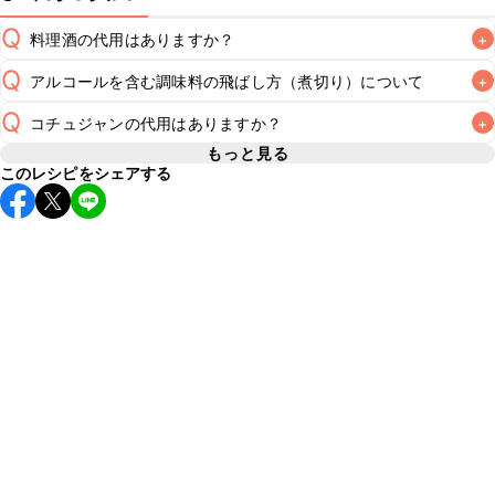
Q
料理酒の代用はありますか？
+
Q
アルコールを含む調味料の飛ばし方（煮切り）について
+
A
Q
コチュジャンの代用はありますか？
+
非加熱のレシピの場合にアルコールを含む調味料をそのまま
使用すると、仕上がりにアルコール特有の風味が残るため、
もっと見る
A
このレシピをシェアする
A
あらかじめ煮切りを行いアルコール分を飛ばすことをおすす
コチュジャンの代用は
こちら
めいたします。煮切りの方法は
こちら