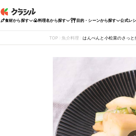
食材から探す
料理名から探す
目的・シーンから探す
公式レ
TOP
魚介料理
はんぺんと小松菜のさっと