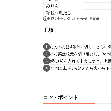
みりん
顆粒和風だし
料理を安全に楽しむための注意事項
手順
はんぺんは4等分に切り、さらに
1
小松菜は根元を切り落とし、3cm
2
鍋に(A)を入れて中火にかけ、沸
3
全体に味が染み込んだら火から下
4
コツ・ポイント