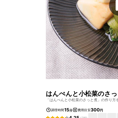
はんぺんと小松菜のさっ
「
はんぺんと小松菜のさっと煮
」の作り方
15
300
調理時間
費用目安
分
円
4.25
(
36
)