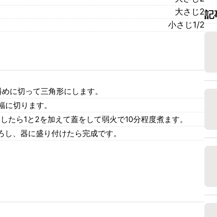
大さじ2
記
小さじ1/2
斜めに切って三角形にします。
幅に切ります。
騰したら1と2を加えて蓋をして弱火で10分程度煮ます。
ろし、器に盛り付けたら完成です。