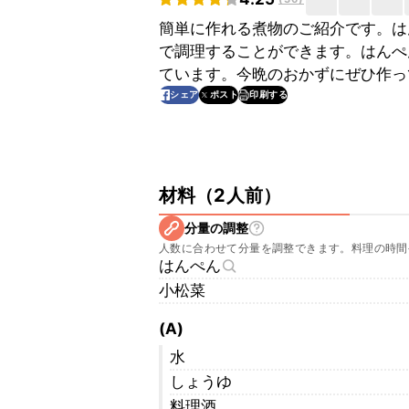
簡単に作れる煮物のご紹介です。は
で調理することができます。はんぺ
ています。今晩のおかずにぜひ作っ
印刷する
シェア
ポスト
材料
（
2人前
）
分量の調整
人数に合わせて分量を調整できます。料理の時間
はんぺん
小松菜
(A)
水
しょうゆ
料理酒