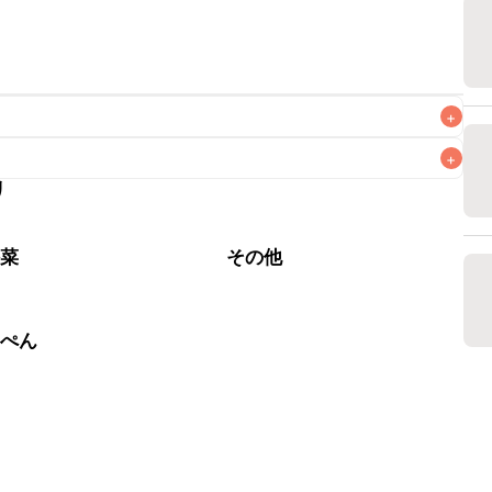
+
+
リ
なるべくお早めにお召し上がりください。

松菜
その他
んぺん