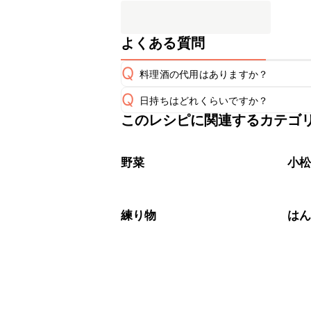
よくある質問
Q
料理酒の代用はありますか？
Q
日持ちはどれくらいですか？
A
このレシピに関連するカテゴ
保存期間は冷蔵で翌日中が目安です。
A
※日持ちは目安です。
こちら
野菜
小
練り物
は