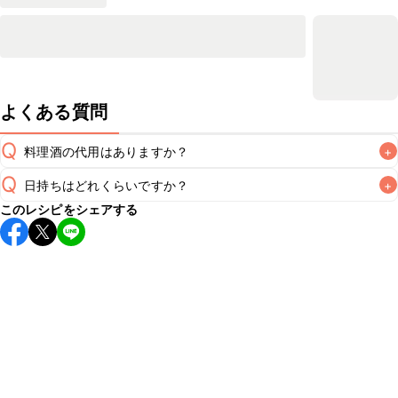
よくある質問
Q
料理酒の代用はありますか？
+
Q
日持ちはどれくらいですか？
+
A
このレシピをシェアする
保存期間は冷蔵で翌日中が目安です。なるべくお早めにお召
し上がりください。

A
※日持ちは目安です。
こちら
の注意事項をご確認の上、正し