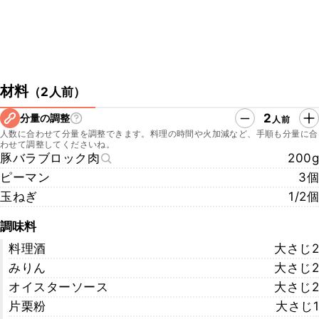
材料
（
2人前
）
2
分量の調整
人前
人数に合わせて分量を調整できます。料理の時間や火加減など、手順も分量に合
わせて調整してくださいね。
豚バラブロック肉
200g
ピーマン
3個
玉ねぎ
1/2個
調味料
料理酒
大さじ2
みりん
大さじ2
オイスターソース
大さじ2
片栗粉
大さじ1