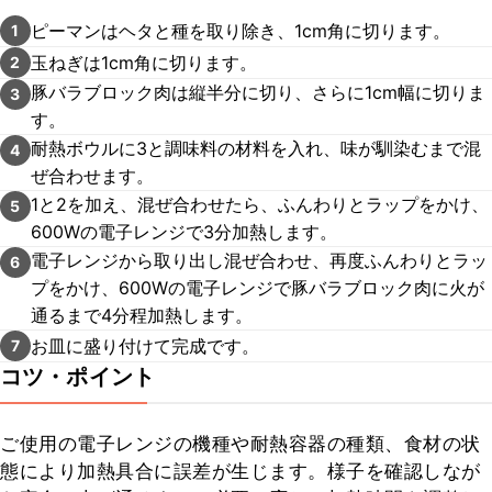
ピーマンはヘタと種を取り除き、1cm角に切ります。
1
玉ねぎは1cm角に切ります。
2
豚バラブロック肉は縦半分に切り、さらに1cm幅に切りま
3
す。
耐熱ボウルに3と調味料の材料を入れ、味が馴染むまで混
4
ぜ合わせます。
1と2を加え、混ぜ合わせたら、ふんわりとラップをかけ、
5
600Wの電子レンジで3分加熱します。
電子レンジから取り出し混ぜ合わせ、再度ふんわりとラッ
6
プをかけ、600Wの電子レンジで豚バラブロック肉に火が
通るまで4分程加熱します。
お皿に盛り付けて完成です。
7
コツ・ポイント
ご使用の電子レンジの機種や耐熱容器の種類、食材の状
態により加熱具合に誤差が生じます。様子を確認しなが