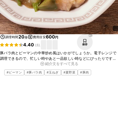
912
20
600
調理時間
費用目安
分
円
4.40
保存
(
6
)
豚バラ肉とピーマンの中華炒め風はいかがでしょうか。電子レンジで
調理できるので、忙しい時やあと一品欲しい時などにぴったりです
紹介文をすべて見る
よ。お酒のおつまみにも最適なので、ぜひ作ってみてくださいね。
#
ピーマン
#
豚バラ肉
#
玉ねぎ
#
夏野菜
#
豚肉