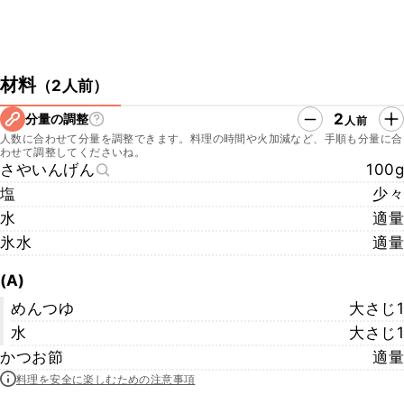
材料
（
2人前
）
2
分量の調整
人前
人数に合わせて分量を調整できます。料理の時間や火加減など、手順も分量に合
わせて調整してくださいね。
さやいんげん
100g
塩
少々
水
適量
氷水
適量
(A)
めんつゆ
大さじ1
水
大さじ1
かつお節
適量
料理を安全に楽しむための注意事項