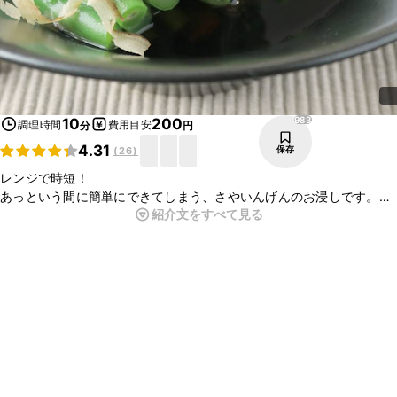
983
10
200
調理時間
費用目安
分
円
4.31
保存
(
26
)
レンジで時短！
あっという間に簡単にできてしまう、さやいんげんのお浸しです。
紹介文をすべて見る
鍋で茹でるやり方よりも短い時間ででき、洗い物も少なく済みます。
シンプルだからこそコツ、ポイントをおさえて丁寧に作ってみてくだ
さい。