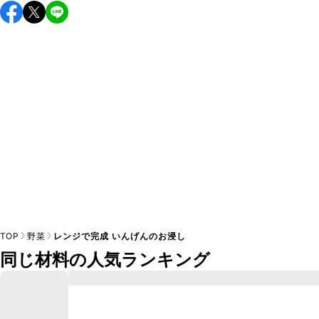
保存期間は冷蔵で翌日中が目安です。なるべくお早めにお召
し上がりください。

A
※日持ちは目安です。
こちら
の注意事項をご確認の上、正し
TOP
野菜
レンジで完成 いんげんのお浸し
同じ材料の人気ランキング