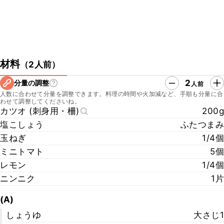
材料
（
2人前
）
2
分量の調整
人前
人数に合わせて分量を調整できます。料理の時間や火加減など、手順も分量に合
わせて調整してくださいね。
カツオ (刺身用・柵)
200g
塩こしょう
ふたつまみ
玉ねぎ
1/4個
ミニトマト
5個
レモン
1/4個
ニンニク
1片
(A)
しょうゆ
大さじ1