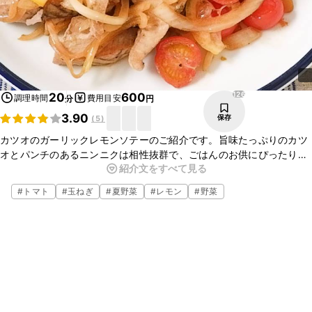
126
20
600
調理時間
費用目安
分
円
3.90
保存
(
5
)
カツオのガーリックレモンソテーのご紹介です。旨味たっぷりのカツ
オとパンチのあるニンニクは相性抜群で、ごはんのお供にぴったりな
紹介文をすべて見る
一品です。香りのよいレモンの酸味もアクセントになっていますよ。
今夜のおかずにいかがでしょうか。ぜひ、作ってみてくださいね。
#
トマト
#
玉ねぎ
#
夏野菜
#
レモン
#
野菜