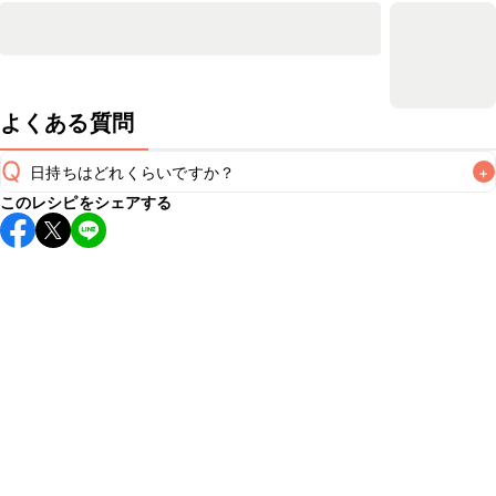
よくある質問
Q
日持ちはどれくらいですか？
+
このレシピをシェアする
保存期間は冷蔵で翌日中が目安です。なるべくお早めにお召
し上がりください。

A
※日持ちは目安です。
こちら
の注意事項をご確認の上、正し