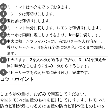
ミニトマトはヘタを取っておきます。
準備
ニンニクは薄切りにします。
1
玉ねぎは薄切りにします。
2
ミニトマト半分に切ります。レモンは薄切りにします。
3
カツオは両面に塩こしょうをふり、1cm幅に切ります。
4
中火に熱したフライパンに1、有塩バターを入れ溶かし、
5
香りがたったら、4を入れ全体に焼き色がつくまで加熱し
ます。
中火のまま、2を入れ火が通るまで炒め、3、(A)を加え全
6
体に味がなじむように炒め、火から下ろします。
ベビーリーフを添えた器に盛り付け、完成です。
7
コツ・ポイント
しょうゆの量は、お好みで調整してください。

今回レモンは国産のものを使用しております。レモンの
防カビ剤が気になる方は国産の防カビ剤不使用のものを