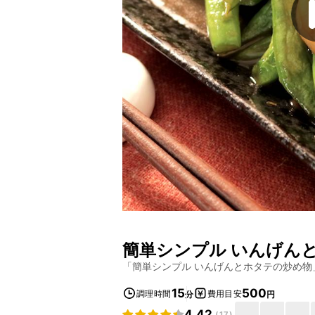
簡単シンプル いんげん
「
簡単シンプル いんげんとホタテの炒め物
15
500
調理時間
費用目安
分
円
4.42
(
17
)