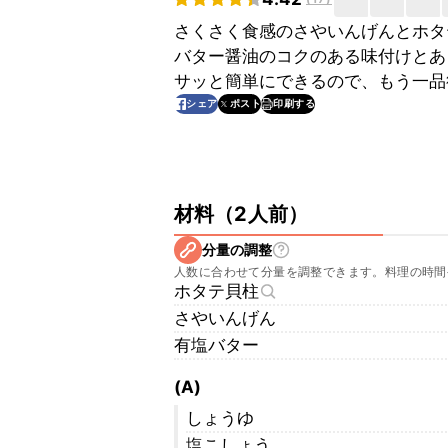
さくさく食感のさやいんげんとホタ
バター醤油のコクのある味付けとあ
サッと簡単にできるので、もう一品
印刷する
シェア
ポスト
材料
（
2人前
）
分量の調整
人数に合わせて分量を調整できます。料理の時間
ホタテ貝柱
さやいんげん
有塩バター
(A)
しょうゆ
塩こしょう