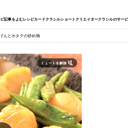
シピ
記事をよむ
レシピカード
クラシルショート
クリエイター
クラシルのサー
んげんとホタテの炒め物
ミュートを解除