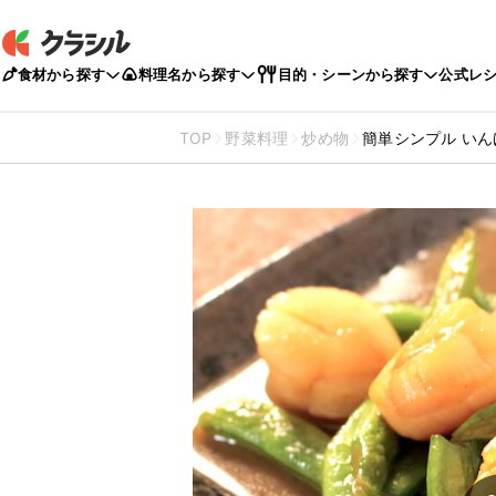
食材から探す
料理名から探す
目的・シーンから探す
公式レ
TOP
野菜料理
炒め物
簡単シンプル い