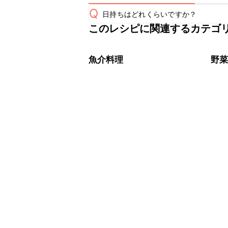
Q
日持ちはどれくらいですか？
このレシピに関連するカテゴ
保存期間は冷蔵で翌日中が目安です。
A
※日持ちは目安です。
こちら
魚介料理
野