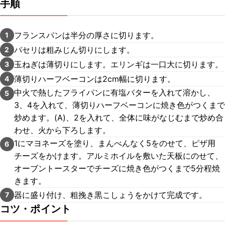
手順
フランスパンは半分の厚さに切ります。
1
パセリは粗みじん切りにします。
2
玉ねぎは薄切りにします。エリンギは一口大に切ります。
3
薄切りハーフベーコンは2cm幅に切ります。
4
中火で熱したフライパンに有塩バターを入れて溶かし、
5
3、4を入れて、薄切りハーフベーコンに焼き色がつくまで
炒めます。(A)、2を入れて、全体に味がなじむまで炒め合
わせ、火から下ろします。
1にマヨネーズを塗り、まんべんなく5をのせて、ピザ用
6
チーズをかけます。アルミホイルを敷いた天板にのせて、
オーブントースターでチーズに焼き色がつくまで5分程焼
きます。
器に盛り付け、粗挽き黒こしょうをかけて完成です。
7
コツ・ポイント