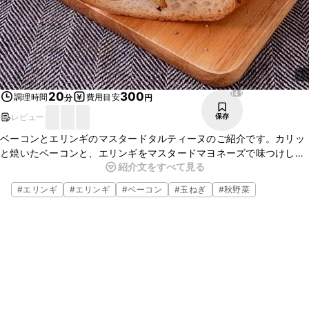
141
20
300
調理時間
費用目安
分
円
レビュー
保存
ベーコンとエリンギのマスタードタルティーヌのご紹介です。カリッ
と焼いたベーコンと、エリンギをマスタードマヨネーズで味つけし、
紹介文をすべて見る
フランスパンにのせてトーストしました。とろーりチーズとの相性抜
群です。ぜひ作ってみてくださいね。
#
エリンギ
#
エリンギ
#
ベーコン
#
玉ねぎ
#
秋野菜