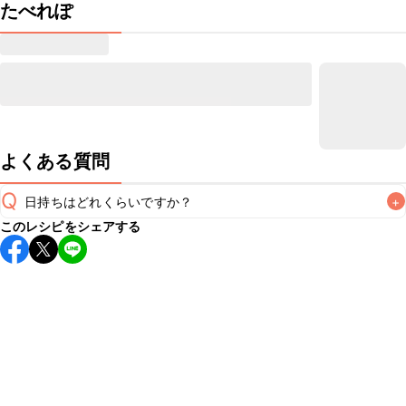
たべれぽ
よくある質問
Q
日持ちはどれくらいですか？
+
このレシピをシェアする
保存期間は冷蔵で当日中が目安です。なるべくお早めにお召
し上がりください。

A
※日持ちは目安です。
こちら
の注意事項をご確認の上、正し