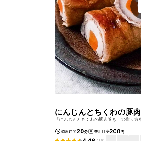
にんじんとちくわの豚肉
「
にんじんとちくわの豚肉巻き
」の作り方
20
200
調理時間
費用目安
分
円
4.46
(
26
)