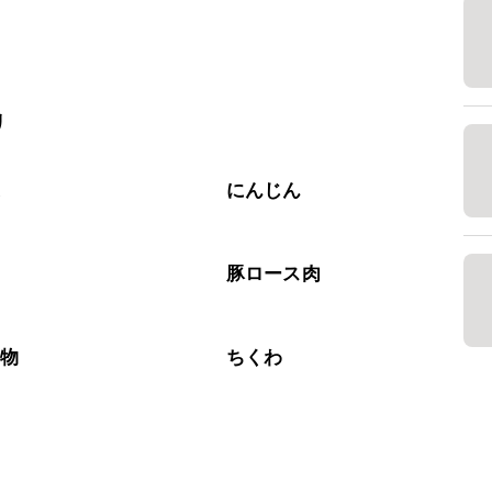
リ
菜
にんじん
肉
豚ロース肉
り物
ちくわ