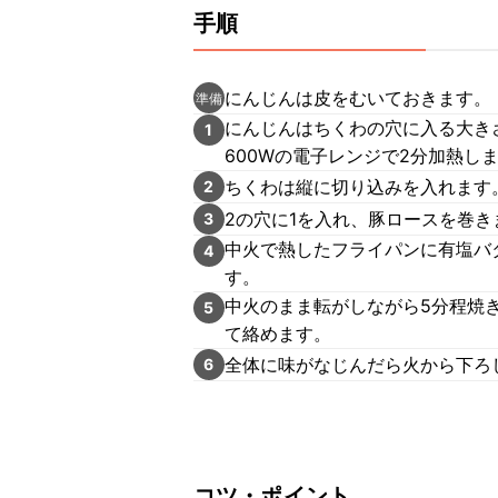
手順
にんじんは皮をむいておきます。
準備
にんじんはちくわの穴に入る大き
1
600Wの電子レンジで2分加熱し
ちくわは縦に切り込みを入れます
2
2の穴に1を入れ、豚ロースを巻き
3
中火で熱したフライパンに有塩バ
4
す。
中火のまま転がしながら5分程焼
5
て絡めます。
全体に味がなじんだら火から下ろ
6
コツ・ポイント