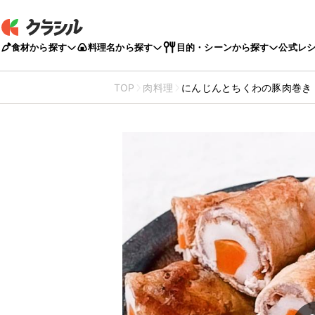
食材から探す
料理名から探す
目的・シーンから探す
公式レ
TOP
肉料理
にんじんとちくわの豚肉巻き