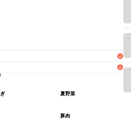
+
+
リ
なるべくお早めにお召し上がりください。

ねぎ
夏野菜
豚肉