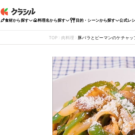
食材から探す
料理名から探す
目的・シーンから探す
公式レ
TOP
肉料理
豚バラとピーマンのケチャッ