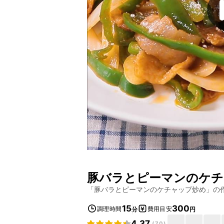
豚バラとピーマンのケチ
「
豚バラとピーマンのケチャップ炒め
」の
15
300
調理時間
費用目安
分
円
4.37
(
70
)