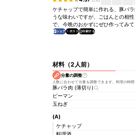
ケチャップで簡単に作れる、豚バラ
うな味わいですが、ごはんとの相性
で、今晩のおかずにぜひ作ってみて
印刷する
シェア
ポスト
材料
（
2人前
）
分量の調整
人数に合わせて分量を調整できます。料理の時間
豚バラ肉 (薄切り)
ピーマン
玉ねぎ
(A)
ケチャップ
料理酒