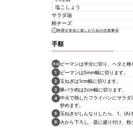
塩こしょう
サラダ油
粉チーズ
料理を安全に楽しむための注意事項
手順
ピーマンは半分に切り、ヘタと種
準備
ピーマンは5mm幅に切ります。
1
玉ねぎは1cm幅に切ります。
2
豚バラ肉は2cm幅に切ります。
3
中火で熱したフライパンにサラダ
4
炒めます。
玉ねぎがしんなりしたら、1、(A
5
火から下ろし、器に盛り付け、粉
6