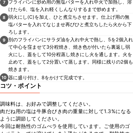
フライパンに炒め用の無塩バターを入れ中火で加熱し、溶
7
けたら6、塩を入れ軽くしんなりするまで炒めます。
弱火にし(C)を加え、ひと煮立ちさせます。仕上げ用の無
8
塩バターを入れてなじませ再びひと煮立ちしたら火から下
ろします。
別のフライパンにサラダ油を入れ中火で熱し、5を2個入れ
9
て中心を窪ませて3分程焼き、焼き色が付いたら裏返し弱
火にし、蓋をして10分程蒸し焼きにし火を通します。火を
止めて、蓋をして2分置いて蒸します。同様に残りの2個も
焼きます。
器に盛り付け、8をかけて完成です。
10
コツ・ポイント
調味料は、お好みで調整してください。

肉だね用の塩は牛豚合びき肉の重量に対して1.3%になる
ように調節してください。

今回は耐熱性のゴムべラを使用しています。ご使用のゴ