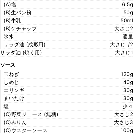
(A)塩
6.5g
(B)生パン粉
50g
(B)牛乳
50ml
(B)ケチャップ
大さじ2
氷水
適量
サラダ油 (成形用)
大さじ1/2
サラダ油 (焼く用)
大さじ1
ソース
玉ねぎ
120g
しめじ
40g
エリンギ
30g
まいたけ
30g
塩
少々
(C)野菜ジュース (無糖)
大さじ2
(C)みりん
大さじ3
(C)ウスターソース
100g