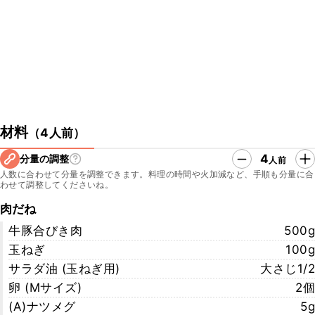
・花田シェフTwitter
https://twitter.com/osionofeszukiRH
こちらのレシピでは、シェフに教えていただいた手順や材料でご紹介
しております。
ご家庭で作りやすい手順や材料で再現したレシピも公開しております
ので、ぜひチェックしてみてくださいね。
https://www.kurashiru.com/recipes/466ccab5-a2f4-4079-806c-
cf94687aa8f7
材料
（
4人前
）
4
分量の調整
人前
人数に合わせて分量を調整できます。料理の時間や火加減など、手順も分量に合
わせて調整してくださいね。
肉だね
牛豚合びき肉
500g
玉ねぎ
100g
サラダ油 (玉ねぎ用)
大さじ1/2
卵 (Mサイズ)
2個
(A)ナツメグ
5g