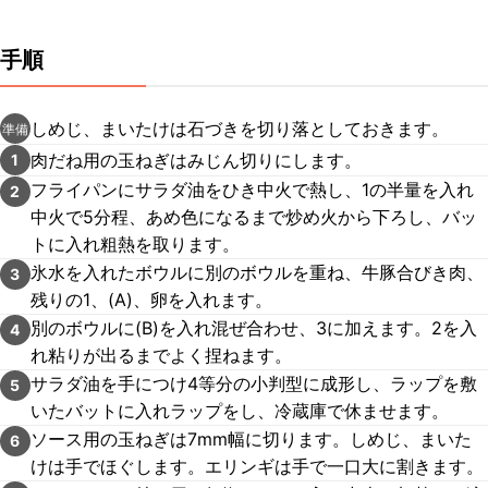
手順
しめじ、まいたけは石づきを切り落としておきます。
準備
肉だね用の玉ねぎはみじん切りにします。
1
フライパンにサラダ油をひき中火で熱し、1の半量を入れ
2
中火で5分程、あめ色になるまで炒め火から下ろし、バッ
トに入れ粗熱を取ります。
氷水を入れたボウルに別のボウルを重ね、牛豚合びき肉、
3
残りの1、(A)、卵を入れます。
別のボウルに(B)を入れ混ぜ合わせ、3に加えます。2を入
4
れ粘りが出るまでよく捏ねます。
サラダ油を手につけ4等分の小判型に成形し、ラップを敷
5
いたバットに入れラップをし、冷蔵庫で休ませます。
ソース用の玉ねぎは7mm幅に切ります。しめじ、まいた
6
けは手でほぐします。エリンギは手で一口大に割きます。