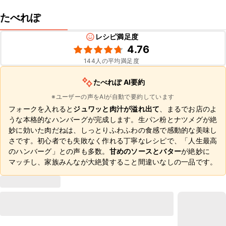
たべれぽ
レシピ満足度
4.76
144
人の平均満足度
たべれぽ AI要約
※ユーザーの声をAIが自動で要約しています
フォークを入れると
ジュワッと肉汁が溢れ出て
、まるでお店のよ
うな本格的なハンバーグが完成します。生パン粉とナツメグが絶
妙に効いた肉だねは、しっとりふわふわの食感で感動的な美味し
さです。初心者でも失敗なく作れる丁寧なレシピで、「人生最高
のハンバーグ」との声も多数。
甘めのソースとバター
が絶妙に
マッチし、家族みんなが大絶賛すること間違いなしの一品です。