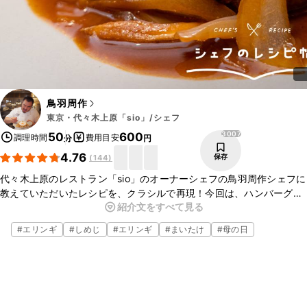
鳥羽周作
東京・代々木上原「sio」/シェフ
3007
50
600
調理時間
費用目安
分
円
4.76
保存
(
144
)
代々木上原のレストラン「sio」のオーナーシェフの鳥羽周作シェフに
教えていただいたレシピを、クラシルで再現！今回は、ハンバーグの
紹介文をすべて見る
ご紹介です。肉汁たっぷりのジューシーなハンバーグときのこのソー
スが相性抜群のレシピです。ぜひお試しくださいね。
#
エリンギ
#
しめじ
#
エリンギ
#
まいたけ
#
母の日
▼鳥羽シェフについて
・note
https://note.com/pirlo/n/n966b22ae7b13
・鳥羽シェフTwitter
https://twitter.com/pirlo05050505