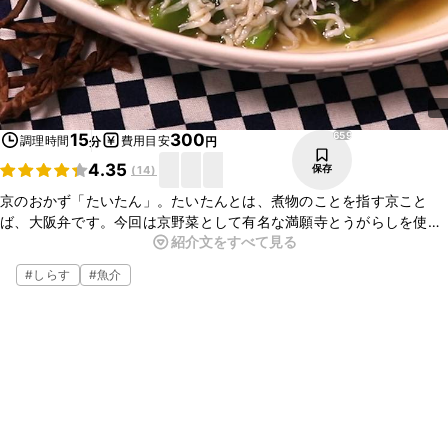
659
15
300
調理時間
費用目安
分
円
4.35
保存
(
14
)
京のおかず「たいたん」。たいたんとは、煮物のことを指す京こと
ば、大阪弁です。今回は京野菜として有名な満願寺とうがらしを使用
紹介文をすべて見る
してシンプルなたいたんに仕上げました。満願寺とうがらしは辛味が
少なく、柔らかい食感とほんのりとした甘みが美味しい野菜です。
#
しらす
#
魚介