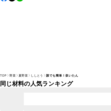
し上がりください。

A
※日持ちは目安です。
こちら
の注意事項をご確認の上、正し
TOP
野菜
夏野菜
ししとう
誰でも簡単！炊いたん
同じ材料の人気ランキング