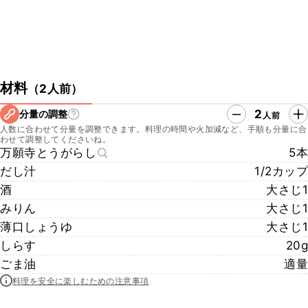
材料
（
2人前
）
2
分量の調整
人前
人数に合わせて分量を調整できます。料理の時間や火加減など、手順も分量に合
わせて調整してくださいね。
万願寺とうがらし
5本
だし汁
1/2カップ
酒
大さじ1
みりん
大さじ1
薄口しょうゆ
大さじ1
しらす
20g
ごま油
適量
料理を安全に楽しむための注意事項