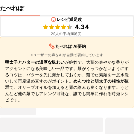
たべれぽ
レシピ満足度
4.34
29
人の平均満足度
たべれぽ AI要約
※ユーザーの声をAIが自動で要約しています
明太子とバターの濃厚な味わい
が絶妙で、大葉の爽やかな香りが
アクセントになる美味しい一品です。麺がくっつかないようにす
るコツは、バターを先に溶かしておくか、茹でた素麺を一度水洗
いして再度温め直すのがポイント。
めんつゆと明太子の相性が抜
群
で、オリーブオイルを加えると麺の絡みも良くなります。うど
んなど他の麺でもアレンジ可能な、誰でも簡単に作れる時短レシ
ピです。