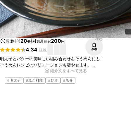
2229
20
200
調理時間
費用目安
分
円
4.34
保存
(
29
)
明太子とバターの美味しい組み合わせをそうめんにも！
そうめんレシピのバリエーションも増やせます。
紹介文をすべて見る
大葉の香りと明太子バターでとっても美味しくそうめんを食べること
ができますよ。
#
明太子
#
魚介料理
#
野菜
#
魚介
ランチにも、晩ご飯にも、ぜひ作ってみて下さいね。