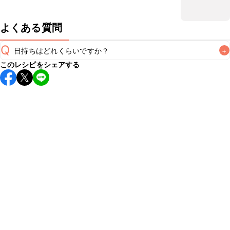
よくある質問
Q
日持ちはどれくらいですか？
+
このレシピをシェアする
こちらのレシピは出来たてをお召し上がりいただくことをお
すすめします。

A
※日持ちは目安です。
こちら
の注意事項をご確認の上、正し