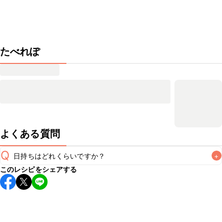
たべれぽ
よくある質問
Q
日持ちはどれくらいですか？
+
このレシピをシェアする
保存期間は冷蔵で当日中が目安です。なるべくお早めにお召
し上がりください。

A
※日持ちは目安です。
こちら
の注意事項をご確認の上、正し