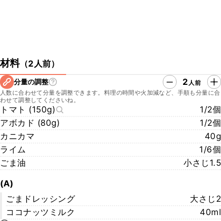
材料
（
2人前
）
2
分量の調整
人前
人数に合わせて分量を調整できます。料理の時間や火加減など、手順も分量に合
わせて調整してくださいね。
トマト (150g)
1/2個
アボカド (80g)
1/2個
カニカマ
40g
ライム
1/6個
ごま油
小さじ1.5
(A)
ごまドレッシング
大さじ2
ココナッツミルク
40ml