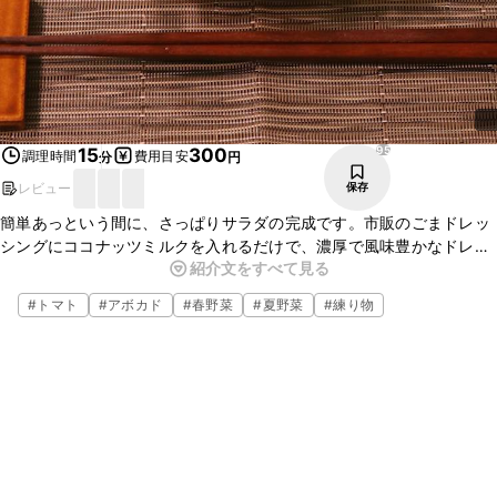
95
15
300
調理時間
費用目安
分
円
レビュー
保存
簡単あっという間に、さっぱりサラダの完成です。市販のごまドレッ
シングにココナッツミルクを入れるだけで、濃厚で風味豊かなドレッ
紹介文をすべて見る
シングに仕上がります。ライムのさっぱりとした酸味がアクセントに
なり、食欲をそそります。
#
トマト
#
アボカド
#
春野菜
#
夏野菜
#
練り物
是非、お試しください。