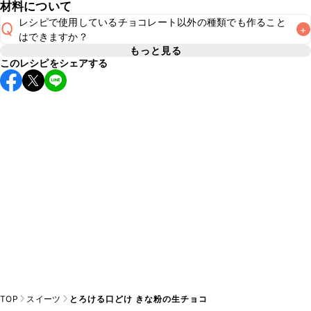
材料について
こちら
でラッピング方法をご紹介しています。お好みのラッ
レシピで使用しているチョコレート以外の種類でも作ること
Q
+
ピング方法をお試しください。なお、要冷蔵のスイーツのた
A
はできますか？
め、お持ち運びの際は保冷剤をつけることをおすすめいたし
もっと見る
このレシピをシェアする
きな粉の風味や色味を活かすために、レシピ通りホワイト
A
TOP
スイーツ
とろける口どけ きな粉の生チョコ