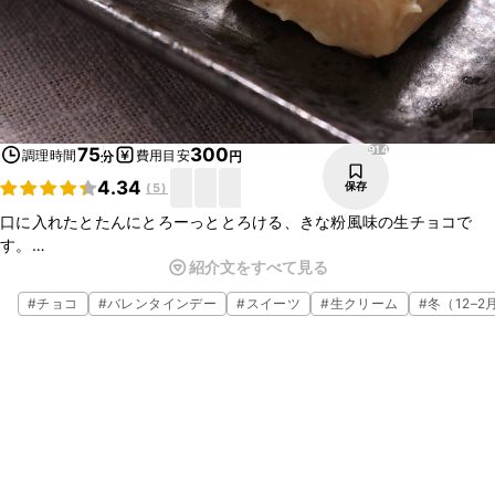
914
75
300
調理時間
費用目安
分
円
4.34
保存
(
5
)
口に入れたとたんにとろーっととろける、きな粉風味の生チョコで
す。
紹介文をすべて見る
材料は3つだけ！
作り方もとても簡単！
#
チョコ
#
バレンタインデー
#
スイーツ
#
生クリーム
#
冬（12–2
しかもおいしい！
きな粉の香りがふわっと広がる、やさしい味です。
お料理初心者さんにも安心の、お手軽レシピです。