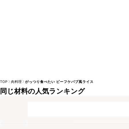
A
※日持ちは目安です。
こちら
の注意事項をご確認の上、正し
TOP
肉料理
がっつり食べたい ビーフケバブ風ライス
同じ材料の人気ランキング