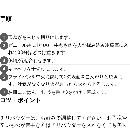
手順
玉ねぎをみじん切りにします。
1
ビニール袋に1と(A)、牛もも肉を入れ揉み込み冷蔵庫に入
2
れて30分ほどつけ置きます。
(B)を混ぜ合わせます。
3
キャベツを千切りにします。
4
フライパンを中火に熱して2の表面をこんがりと焼きま
5
す。汁気がなくなり火が通ったら火から下ろします。
お皿にごはん、4、5を乗せ3をかけて完成です。
6
コツ・ポイント
チリパウダーは、お好みで調整してください。お子様や
辛いものが苦手な方はチリパウダーを入れなくても美味