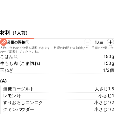
材料
（
1人前
）
1
分量の調整
人前
人数に合わせて分量を調整できます。料理の時間や火加減など、手順も分量に合
わせて調整してくださいね。
ごはん
150g
牛もも肉 (こま切れ)
150g
玉ねぎ
1/2個
(A)
無糖ヨーグルト
大さじ1.5
レモン汁
小さじ1
すりおろしニンニク
小さじ1/2
クミンパウダー
小さじ1/2