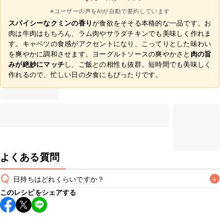
※ユーザーの声をAIが自動で要約しています
スパイシーなクミンの香り
が食欲をそそる本格的な一品です。お
肉は牛肉はもちろん、ラム肉やサラダチキンでも美味しく作れま
す。キャベツの食感がアクセントになり、こってりとした味わい
を爽やかに調和させます。ヨーグルトソースの爽やかさと
肉の旨
みが絶妙にマッチ
し、ご飯との相性も抜群。短時間でも美味しく
作れるので、忙しい日の夕食にもぴったりです。
よくある質問
Q
日持ちはどれくらいですか？
+
このレシピをシェアする
こちらのレシピは出来たてをお召し上がりいただくことをお
すすめします。
