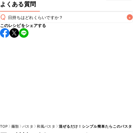
よくある質問
Q
日持ちはどれくらいですか？
+
このレシピをシェアする
こちらのレシピは出来たてをお召し上がりいただくことをお
すすめします。

A
※日持ちは目安です。
こちら
の注意事項をご確認の上、正し
TOP
麺類
パスタ
和風パスタ
混ぜるだけ！シンプル簡単たらこのパスタ