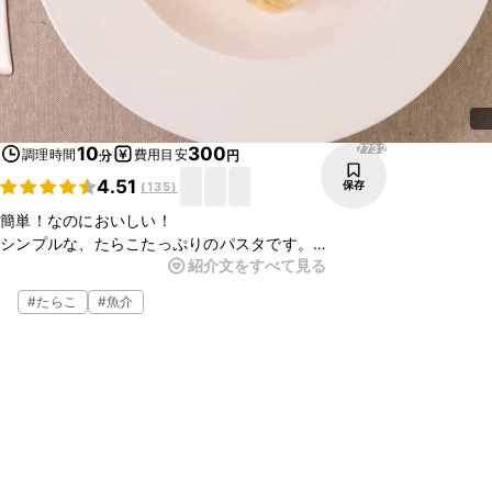
7732
10
300
調理時間
費用目安
分
円
4.51
保存
(
135
)
簡単！なのにおいしい！
シンプルな、たらこたっぷりのパスタです。
紹介文をすべて見る
忙しい時も、あっという間に完成するのでおすすめですよ。
ほぐしてあるたらこを使用し、包丁、フライパンいらず！
#
たらこ
#
魚介
洗い物も少なく、簡単に作れます。