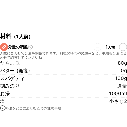
材料
（
1人前
）
1
分量の調整
人前
人数に合わせて分量を調整できます。料理の時間や火加減など、手順も分量に合
わせて調整してくださいね。
たらこ
80g
バター (無塩)
10g
スパゲティ
100g
刻みのり
適量
お湯
1000ml
塩
小さじ2
料理を安全に楽しむための注意事項