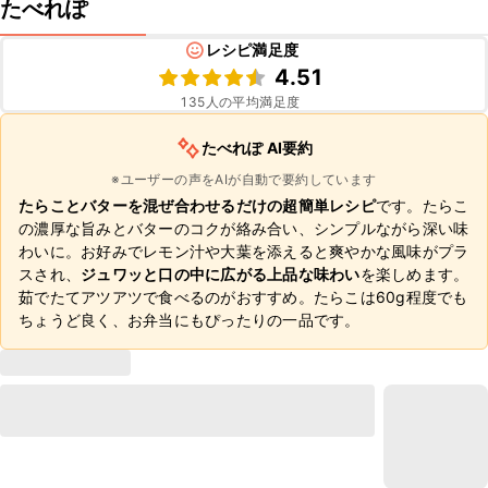
たべれぽ
レシピ満足度
4.51
135
人の平均満足度
たべれぽ AI要約
※ユーザーの声をAIが自動で要約しています
たらことバターを混ぜ合わせるだけの超簡単レシピ
です。たらこ
の濃厚な旨みとバターのコクが絡み合い、シンプルながら深い味
わいに。お好みでレモン汁や大葉を添えると爽やかな風味がプラ
スされ、
ジュワッと口の中に広がる上品な味わい
を楽しめます。
茹でたてアツアツで食べるのがおすすめ。たらこは60g程度でも
ちょうど良く、お弁当にもぴったりの一品です。