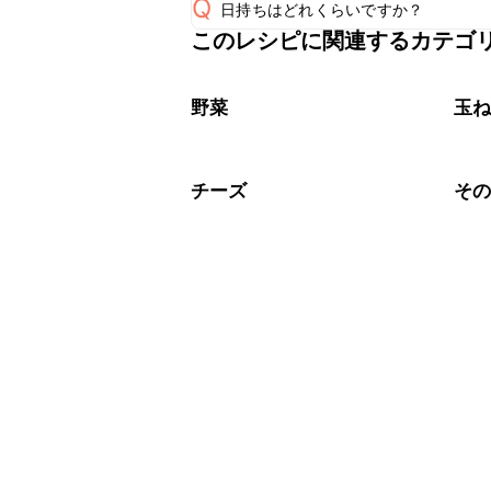
Q
日持ちはどれくらいですか？
このレシピに関連するカテゴ
保存期間は冷蔵で当日中が目安です。
A
※日持ちは目安です。
こちら
野菜
玉
チーズ
そ