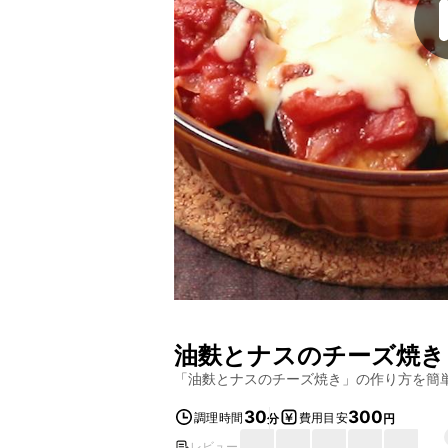
油麩とナスのチーズ焼き
「
油麩とナスのチーズ焼き
」の作り方を簡
30
300
調理時間
費用目安
分
円
レビュー