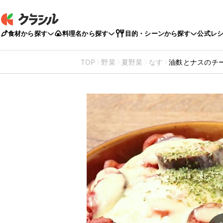
食材から探す
料理名から探す
目的・シーンから探す
公式レ
TOP
野菜
夏野菜
なす
油麩とナスのチ