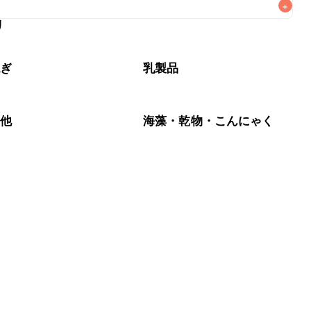
+
リ
なるべくお早めにお召し上がりください。

ねぎ
乳製品
の他
海藻・乾物・こんにゃく