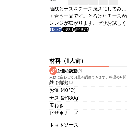
油麩とナスをチーズ焼きにしてみま
く合う一品です。とろけたチーズが
レンジが広がります。ぜひお試しく
印刷する
シェア
ポスト
材料
（
1人前
）
分量の調整
人数に合わせて分量を調整できます。料理の時間
麩 (油麩)
お湯 (40℃)
ナス (計180g)
玉ねぎ
ピザ用チーズ
トマトソース