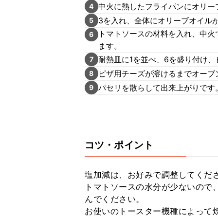
中火に熱したフライパンにオリー
4
3を入れ、全体にオリーブオイル
5
トマトソースの材料を入れ、中火
6
ます。
耐熱皿に1を並べ、6を盛り付け
7
ピザ用チーズが溶けるまでオーブ
8
パセリを散らして出来上がりです
9
コツ・ポイント
塩加減は、お好みで調整してくださ
トマトソースの水分が少ないので
んでください。

お使いのトースター機種によって