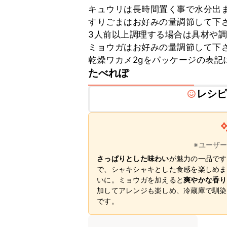
キュウリは長時間置く事で水分出ま
すりごまはお好みの量調節して下さ
3人前以上調理する場合は具材や調
ミョウガはお好みの量調節して下さ
乾燥ワカメ2gをパッケージの表記
たべれぽ
レシ
※ユーザ
さっぱりとした味わい
が魅力の一品です
で、シャキシャキとした食感を楽しめま
いに。ミョウガを加えると
爽やかな香り
加してアレンジも楽しめ、冷蔵庫で馴染
です。