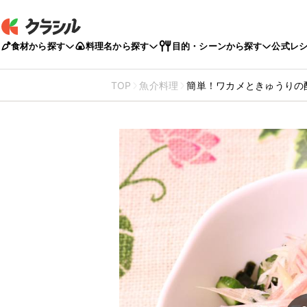
食材から探す
料理名から探す
目的・シーンから探す
公式レ
TOP
魚介料理
簡単！ワカメときゅうりの