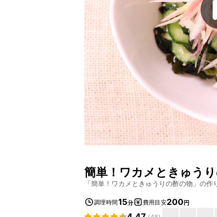
簡単！ワカメときゅうり
「
簡単！ワカメときゅうりの酢の物
」の作
15
200
調理時間
費用目安
分
円
4.47
(
48
)