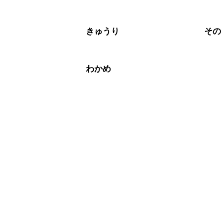
きゅうり
そ
わかめ