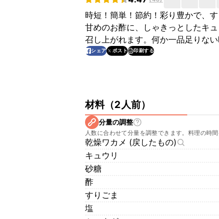
時短！簡単！節約！彩り豊かで、す
甘めのお酢に、しゃきっとしたキュ
召し上がれます。何か一品足りない
印刷する
シェア
ポスト
材料
（
2人前
）
分量の調整
人数に合わせて分量を調整できます。料理の時間
乾燥ワカメ (戻したもの)
キュウリ
砂糖
酢
すりごま
塩