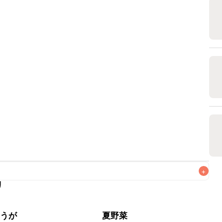
+
リ
なるべくお早めにお召し上がりください。

ょうが
夏野菜