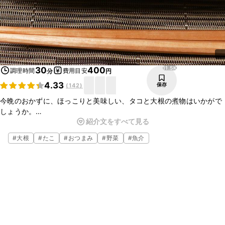
11.5K
30
400
調理時間
費用目安
分
円
4.33
保存
(
142
)
今晩のおかずに、ほっこりと美味しい、タコと大根の煮物はいかがで
しょうか。
紹介文をすべて見る
味の染みた大根と、柔らかいタコは、ごはんによく合いますよ。
日本酒のおつまみとしてもぴったりなので、ぜひ作ってみてください
#
大根
#
たこ
#
おつまみ
#
野菜
#
魚介
ね。