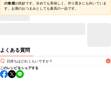
の食感
が絶妙です。冷めても美味しく、作り置きにも向いていま
す。お酒のおつまみとしても最高の一品です。
よくある質問
Q
日持ちはどれくらいですか？
+
このレシピをシェアする
保存期間は冷蔵で翌日中が目安です。なるべくお早めにお召
し上がりください。

A
※日持ちは目安です。
こちら
の注意事項をご確認の上、正し