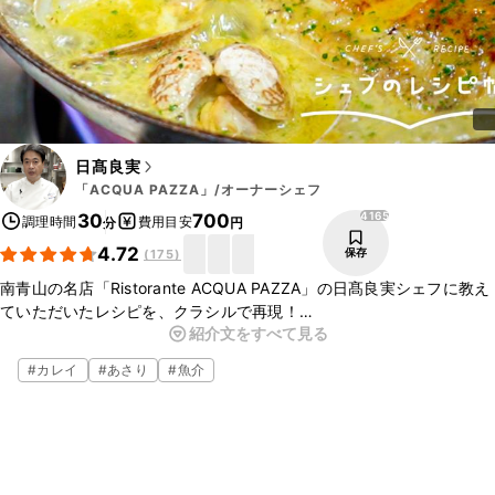
日髙良実
「ACQUA PAZZA」/オーナーシェフ
4165
30
700
調理時間
費用目安
分
円
4.72
保存
(
175
)
南青山の名店「Ristorante ACQUA PAZZA」の日髙良実シェフに教え
ていただいたレシピを、クラシルで再現！
紹介文をすべて見る
今回は、アクアパッツァのご紹介です。店名にもなっているアクア
パッツァを、スーパーでも手軽に手に入れることができる、切り身で
#
カレイ
#
あさり
#
魚介
お作りいただけるレシピです。
▼日髙シェフについて
・YouTubeチャンネル「日髙良実のACQUAPAZZAチャンネル」
https://www.youtube.com/channel/UC41-Om_oyruC2E7-ff7GkrA