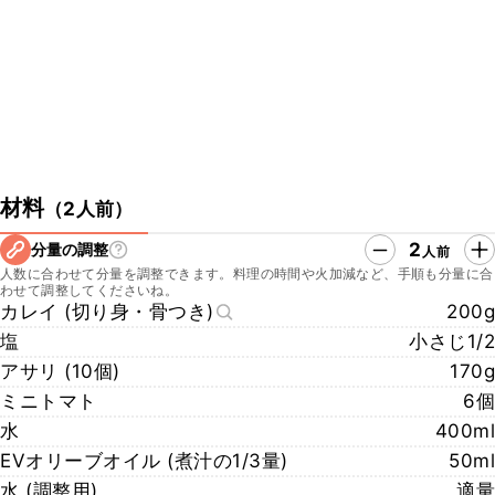
・リストランテ アクアパッツァ
https://acqua-pazza.jp/
〒107-0062 東京都港区南青山２丁目２７−１８
青山エムズタワーパサージュ青山 2F
こちらのレシピでは、シェフに教えていただいた手順や材料でご紹介
しております。
ご家庭で作りやすい手順や材料で再現したレシピも公開しております
ので、ぜひチェックしてみてくださいね。
材料
（
2人前
）
https://www.kurashiru.com/recipes/1664c119-5c88-4217-81a9-
22d863d6b334
2
分量の調整
人前
人数に合わせて分量を調整できます。料理の時間や火加減など、手順も分量に合
わせて調整してくださいね。
カレイ (切り身・骨つき)
200g
塩
小さじ1/2
アサリ (10個)
170g
ミニトマト
6個
水
400ml
EVオリーブオイル (煮汁の1/3量)
50ml
水 (調整用)
適量