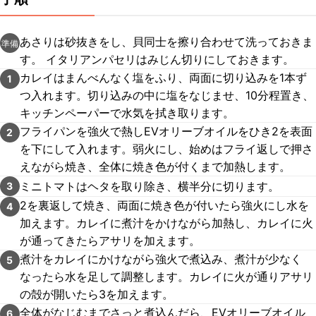
あさりは砂抜きをし、貝同士を擦り合わせて洗っておきま
準備
す。 イタリアンパセリはみじん切りにしておきます。
カレイはまんべんなく塩をふり、両面に切り込みを1本ず
1
つ入れます。切り込みの中に塩をなじませ、10分程置き、
キッチンペーパーで水気を拭き取ります。
フライパンを強火で熱しEVオリーブオイルをひき2を表面
2
を下にして入れます。弱火にし、始めはフライ返しで押さ
えながら焼き、全体に焼き色が付くまで加熱します。
ミニトマトはヘタを取り除き、横半分に切ります。
3
2を裏返して焼き、両面に焼き色が付いたら強火にし水を
4
加えます。カレイに煮汁をかけながら加熱し、カレイに火
が通ってきたらアサリを加えます。
煮汁をカレイにかけながら強火で煮込み、煮汁が少なく
5
なったら水を足して調整します。カレイに火が通りアサリ
の殻が開いたら3を加えます。
全体がなじむまでさっと煮込んだら、EVオリーブオイル
6