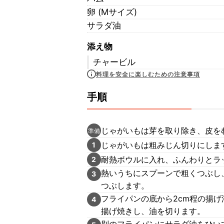
卵 (Mサイズ)
サラダ油
添え物
チャービル
料理を安全に楽しむための注意事項
手順
じゃがいもは芽を取り除き、皮を
準備
じゃがいもは粗みじん切りにしま
1
耐熱ボウルに入れ、ふんわりとラッ
2
熱いうちにスプーンで粗くつぶし、
3
つぶします。
フライパンの底から2cm程の揚げ
4
揚げ焼きし、油を切ります。