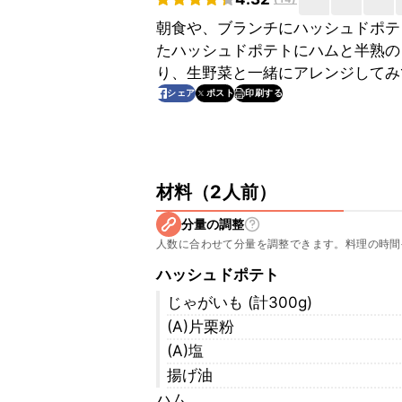
朝食や、ブランチにハッシュドポテ
たハッシュドポテトにハムと半熟の
り、生野菜と一緒にアレンジしてみ
印刷する
シェア
ポスト
材料
（
2人前
）
分量の調整
人数に合わせて分量を調整できます。料理の時間
ハッシュドポテト
じゃがいも (計300g)
(A)片栗粉
(A)塩
揚げ油
ハム