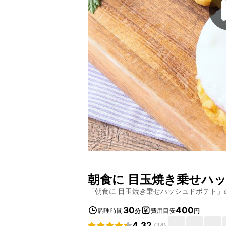
朝食に 目玉焼き乗せハ
「
朝食に 目玉焼き乗せハッシュドポテト
」
30
400
調理時間
費用目安
分
円
4.32
(
14
)