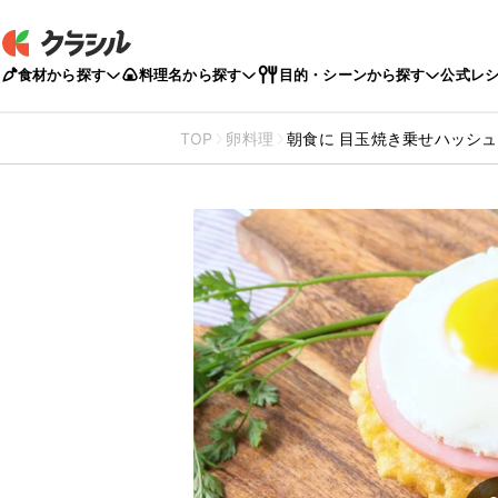
食材から探す
料理名から探す
目的・シーンから探す
公式レ
TOP
卵料理
朝食に 目玉焼き乗せハッシ