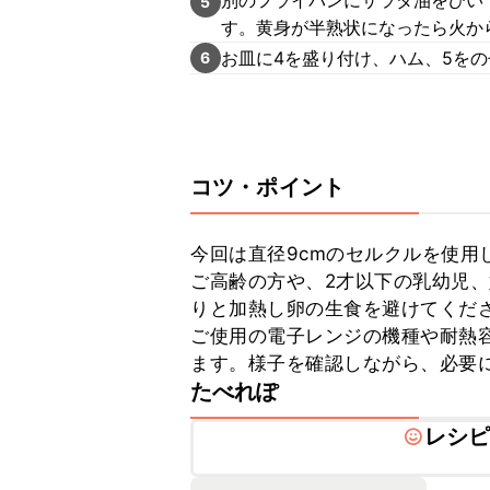
別のフライパンにサラダ油をひい
5
す。黄身が半熟状になったら火か
お皿に4を盛り付け、ハム、5を
6
コツ・ポイント
今回は直径9cmのセルクルを使用し
ご高齢の方や、2才以下の乳幼児
りと加熱し卵の生食を避けてくださ
ご使用の電子レンジの機種や耐熱
ます。様子を確認しながら、必要
たべれぽ
レシ