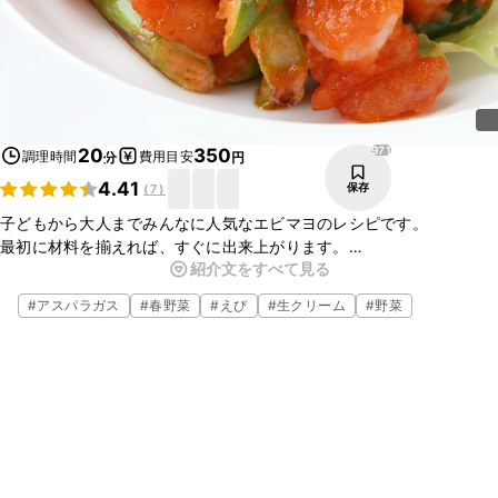
971
20
350
調理時間
費用目安
分
円
4.41
保存
(
7
)
子どもから大人までみんなに人気なエビマヨのレシピです。
最初に材料を揃えれば、すぐに出来上がります。
紹介文をすべて見る
エビのサクサクプリプリした食感とクセになるマヨネーズソースの相
性は抜群です。
#
アスパラガス
#
春野菜
#
えび
#
生クリーム
#
野菜
ぜひ、作ってみてくださいね。