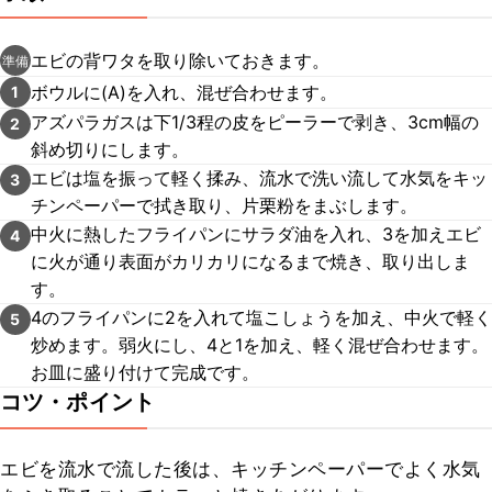
エビの背ワタを取り除いておきます。
準備
ボウルに(A)を入れ、混ぜ合わせます。
1
アズパラガスは下1/3程の皮をピーラーで剥き、3cm幅の
2
斜め切りにします。
エビは塩を振って軽く揉み、流水で洗い流して水気をキッ
3
チンペーパーで拭き取り、片栗粉をまぶします。
中火に熱したフライパンにサラダ油を入れ、3を加えエビ
4
に火が通り表面がカリカリになるまで焼き、取り出しま
す。
4のフライパンに2を入れて塩こしょうを加え、中火で軽く
5
炒めます。弱火にし、4と1を加え、軽く混ぜ合わせます。
お皿に盛り付けて完成です。
コツ・ポイント
エビを流水で流した後は、キッチンペーパーでよく水気