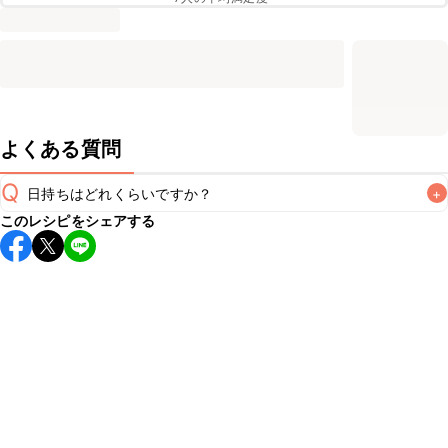
よくある質問
Q
日持ちはどれくらいですか？
+
このレシピをシェアする
保存期間は冷蔵で翌日中が目安です。なるべくお早めにお召
し上がりください。

A
※日持ちは目安です。
こちら
の注意事項をご確認の上、正し