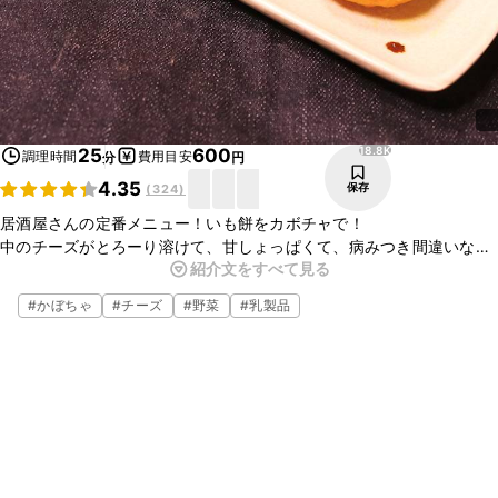
18.8K
25
600
調理時間
費用目安
分
円
4.35
保存
(
324
)
居酒屋さんの定番メニュー！いも餅をカボチャで！
中のチーズがとろーり溶けて、甘しょっぱくて、病みつき間違いなし
紹介文をすべて見る
です！
お酒にも合うのでぜひ試してみてください。
#
かぼちゃ
#
チーズ
#
野菜
#
乳製品
お好みで、最後上にバターをのせてもおいしいです。