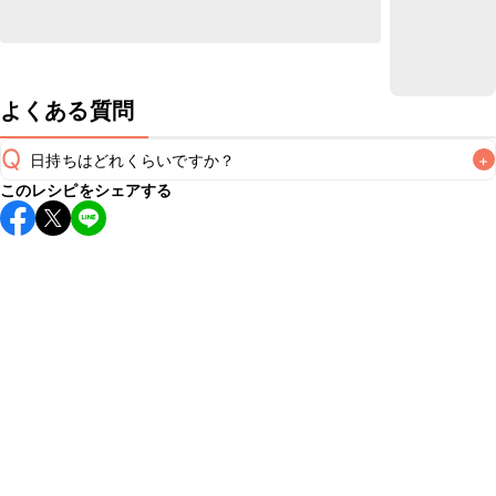
よくある質問
Q
日持ちはどれくらいですか？
+
このレシピをシェアする
保存期間は冷蔵で当日中が目安です。なるべくお早めにお召
し上がりください。

A
※日持ちは目安です。
こちら
の注意事項をご確認の上、正し