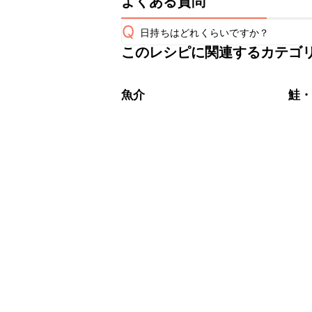
よくある質問
Q
日持ちはどれくらいですか？
このレシピに関連するカテゴ
保存期間は冷蔵で翌日中が目安です。
A
※日持ちは目安です。
こちら
魚介
鮭