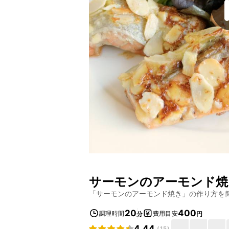
サーモンのアーモンド焼
「
サーモンのアーモンド焼き
」の作り方を
20
400
調理時間
費用目安
分
円
4.44
(
15
)