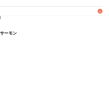
+
リ
なるべくお早めにお召し上がりください。

・サーモン