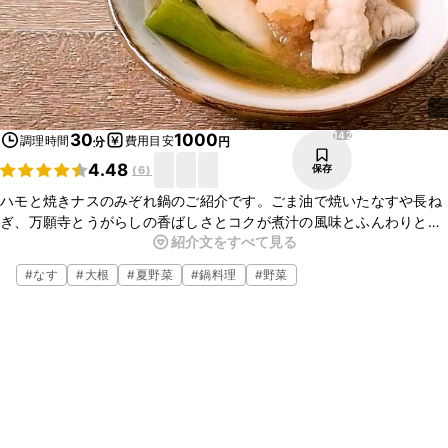
142
30
1000
調理時間
費用目安
分
円
4.48
保存
(
6
)
ハモと焼きナスのみぞれ鍋のご紹介です。ごま油で焼いたなすや長ね
ぎ、万願寺とうがらしの香ばしさとコクが煮汁の風味とふんわりとや
紹介文をすべて見る
さしい食感のハモとよく合い、とてもおいしいですよ。お酒にも合い
ますので、おもてなしのも喜ばれます。ぜひお試しくださいね。
#
なす
#
大根
#
夏野菜
#
鍋料理
#
野菜