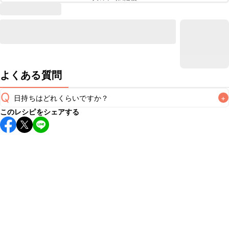
よくある質問
Q
日持ちはどれくらいですか？
+
このレシピをシェアする
保存期間は冷蔵で翌日中が目安です。なるべくお早めにお召
し上がりください。

A
※日持ちは目安です。
こちら
の注意事項をご確認の上、正し