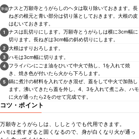
ナスと万願寺とうがらしのヘタは取り除いておきます。長
準備
ねぎの根元と青い部分は切り落としておきます。大根の皮
はむいておきます。
ナスは乱切りにします。万願寺とうがらしは横に3cm幅に
1
切ります。長ねぎは3cm幅の斜め切りにします。
大根はすりおろします。
2
ハモは3cm幅に切ります。
3
フライパンにごま油をひいて中火で熱し、1を入れて焼
4
き、焼き色が付いたら火から下ろします。
鍋に煮汁の材料を入れてかき混ぜ、蓋をして中火で加熱し
5
ます。沸いてきたら蓋を外し、4、3を入れて煮こみ、ハモ
に火が通ったら2をのせて完成です。
コツ・ポイント
万願寺とうがらしは、ししとうでも代用できます。

ハモは煮すぎると固くなるので、身が白くなり火が通っ