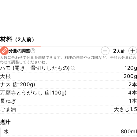
材料
（
2人前
）
2
分量の調整
人前
人数に合わせて分量を調整できます。料理の時間や火加減など、手順も分量に合
わせて調整してくださいね。
ハモ (開き、骨切りしたもの)
120g
大根
200g
ナス (計200g)
2本
万願寺とうがらし (計100g)
4本
長ねぎ
1本
ごま油
大さじ1.5
煮汁
水
800ml