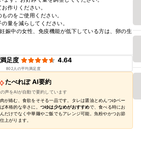
お作りください。

ものをご使用ください。

の量を減らしてください。

、妊娠中の女性、免疫機能が低下している方は、卵の生
ピ満足度
4.64
802
人の平均満足度
たべれぽ AI要約
ーの声をAIが自動で要約しています
肉が絡む、食欲をそそる一品です。タレは醤油とめんつゆベー
ば本格的な辛さに。
つゆは少なめがおすすめ
で、食べる時にお
んだけでなく中華麺やご飯でもアレンジ可能。魚粉やかつお節
仕上がります。