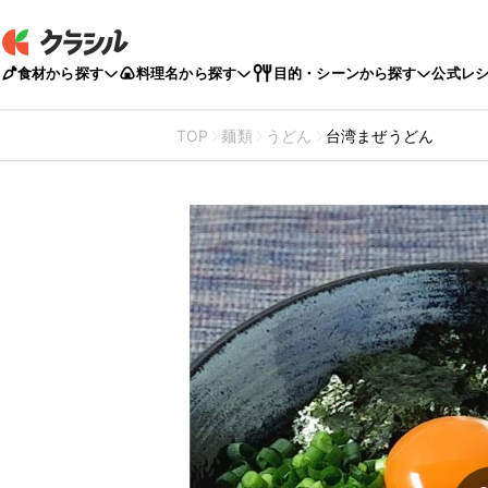
食材から探す
料理名から探す
目的・シーンから探す
公式レ
TOP
麺類
うどん
台湾まぜうどん