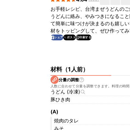
お手軽レシピ、台湾まぜうどんのご
うどんに絡み、やみつきになること
て簡単に味つけが決まるのも嬉しい
材をトッピングして、ぜひ作ってみ
印刷する
シェア
ポスト
材料
（
1人前
）
分量の調整
人数に合わせて分量を調整できます。料理の時間
うどん (冷凍)
豚ひき肉
(A)
焼肉のタレ
みそ