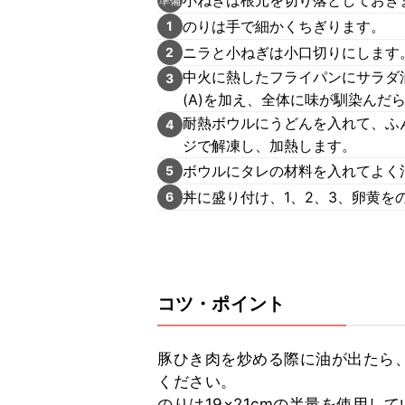
準備
のりは手で細かくちぎります。
1
ニラと小ねぎは小口切りにします
2
中火に熱したフライパンにサラダ
3
(A)を加え、全体に味が馴染んだ
耐熱ボウルにうどんを入れて、ふ
4
ジで解凍し、加熱します。
ボウルにタレの材料を入れてよく
5
丼に盛り付け、1、2、3、卵黄を
6
コツ・ポイント
豚ひき肉を炒める際に油が出たら
ください。

のりは19×21cmの半量を使用し