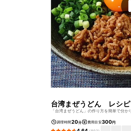
台湾まぜうどん
レシピ
「
台湾まぜうどん
」の作り方を簡単で分か
20
300
調理時間
費用目安
分
円
4.64
(
802
)