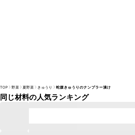
A
※日持ちは目安です。
こちら
の注意事項をご確認の上、正し
TOP
野菜
夏野菜
きゅうり
蛇腹きゅうりのナンプラー漬け
同じ材料の人気ランキング