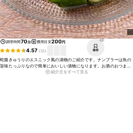
179
70
200
調理時間
費用目安
分
円
4.57
保存
(
10
)
蛇腹きゅうりのエスニック風の漬物のご紹介です。ナンプラーは魚の
旨味たっぷりなので簡単においしい漬物になります。お酒のおつまみ
紹介文をすべて見る
にもぴったりなピリ辛な味わいです。きゅうりを蛇腹に切ると味がな
じみやすく、短時間でできますよ。ぜひ試してみてくださいね。