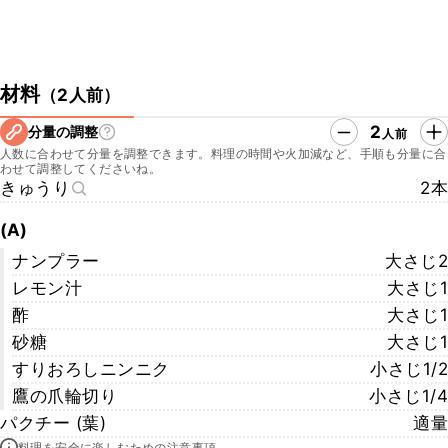
材料
（
2人前
）
2
分量の調整
人前
人数に合わせて分量を調整できます。料理の時間や火加減など、手順も分量に合
わせて調整してくださいね。
きゅうり
2本
(A)
ナンプラー
大さじ2
レモン汁
大さじ1
酢
大さじ1
砂糖
大さじ1
すりおろしニンニク
小さじ1/2
鷹の爪輪切り
小さじ1/4
パクチー (葉)
適量
料理を安全に楽しむための注意事項