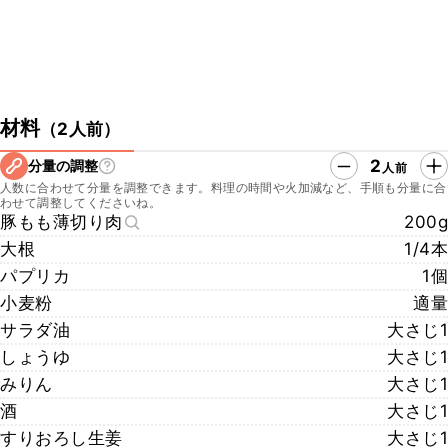
材料
（
2人前
）
2
分量の調整
人前
人数に合わせて分量を調整できます。料理の時間や火加減など、手順も分量に合
わせて調整してくださいね。
豚もも薄切り肉
200g
大根
1/4本
パプリカ
1個
小麦粉
適量
サラダ油
大さじ1
しょうゆ
大さじ1
みりん
大さじ1
酒
大さじ1
すりおろし生姜
大さじ1