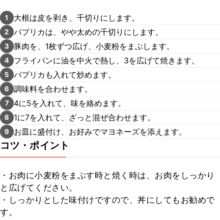
大根は皮を剥き、千切りにします。
1
パプリカは、やや太めの千切りにします。
2
豚肉を、1枚ずつ広げ、小麦粉をまぶします。
3
フライパンに油を中火で熱し、3を広げて焼きます。
4
パプリカも入れて炒めます。
5
調味料を合わせます。
6
4に5を入れて、味を絡めます。
7
1に7を入れて、ざっと混ぜ合わせます。
8
お皿に盛付け、お好みでマヨネーズを添えます。
9
コツ・ポイント
・お肉に小麦粉をまぶす時と焼く時は、お肉をしっかり
と広げてください。

・しっかりとした味付けですので、丼にしてもお勧めで
す。
