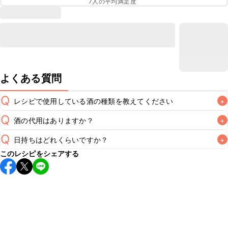
7
人の平均満足度
よくある質問
Q
レシピで使用している酒の種類を教えてください
+
Q
酒の代用はありますか？
+
A
Q
日持ちはどれくらいですか？
+
A
このレシピをシェアする
保存期間は冷蔵で当日中が目安です。なるべくお早めにお召
し上がりください。

A
※日持ちは目安です。
こちら
の注意事項をご確認の上、正し