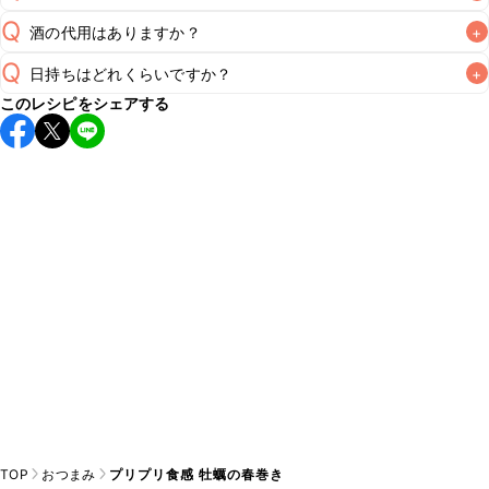
Q
酒の代用はありますか？
+
A
Q
日持ちはどれくらいですか？
+
A
このレシピをシェアする
保存期間は冷蔵で翌日中が目安です。なるべくお早めにお召
し上がりください。

A
※日持ちは目安です。
こちら
の注意事項をご確認の上、正し
TOP
おつまみ
プリプリ食感 牡蠣の春巻き