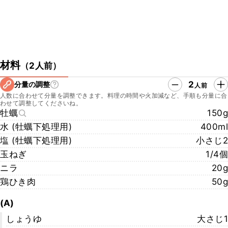
材料
（
2人前
）
2
分量の調整
人前
人数に合わせて分量を調整できます。料理の時間や火加減など、手順も分量に合
わせて調整してくださいね。
牡蠣
150g
水 (牡蠣下処理用)
400ml
塩 (牡蠣下処理用)
小さじ2
玉ねぎ
1/4個
ニラ
20g
鶏ひき肉
50g
(A)
しょうゆ
大さじ1