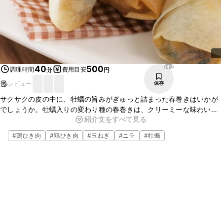
140
40
500
調理時間
費用目安
分
円
レビュー
保存
サクサクの皮の中に、牡蠣の旨みがぎゅっと詰まった春巻きはいかが
でしょうか。牡蠣入りの変わり種の春巻きは、クリーミーな味わいと
紹介文をすべて見る
プリッとした食感がくせになるおいしさですよ。今晩のごはんのおか
ずやお酒のおつまみに、ぜひお試しくださいね。
#
鶏ひき肉
#
鶏ひき肉
#
玉ねぎ
#
ニラ
#
牡蠣