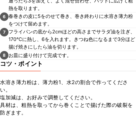
通ったら3を加えて、よく混ぜ合わせ、バットに広げて粗
熱を取ります。
春巻きの皮に5をのせて巻き、巻き終わりに水溶き薄力粉
6
をつけて留めます。
フライパンの底から2cmほどの高さまでサラダ油を注ぎ、
7
170℃に熱し、6を入れます。きつね色になるまで3分ほど
揚げ焼きにしたら油を切ります。
お皿に盛り付けて完成です。
8
コツ・ポイント
水溶き薄力粉は、薄力粉1、水2の割合で作ってくださ
い。

塩加減は、お好みで調整してください。

具材は、粗熱を取ってから巻くことで揚げた際の破裂を
防ぎます。