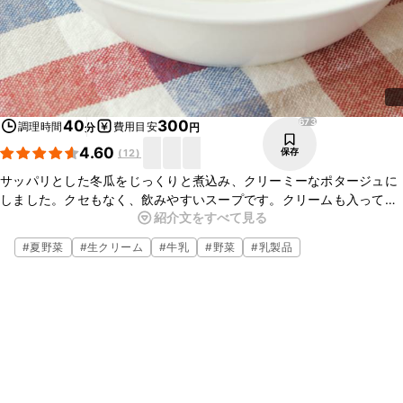
673
40
300
調理時間
費用目安
分
円
4.60
保存
(
12
)
サッパリとした冬瓜をじっくりと煮込み、クリーミーなポタージュに
しました。クセもなく、飲みやすいスープです。クリームも入ってい
紹介文をすべて見る
て、お子様にも喜ばれる一品ですよ。簡単ですのでぜひ一度試してみ
てくださいね。
#
夏野菜
#
生クリーム
#
牛乳
#
野菜
#
乳製品