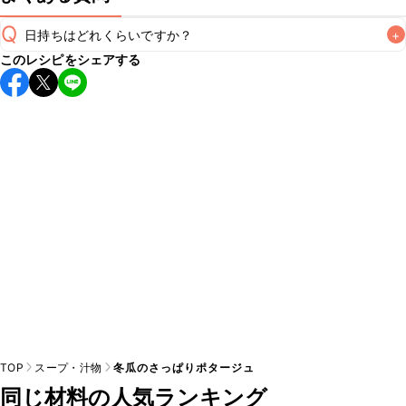
Q
日持ちはどれくらいですか？
+
このレシピをシェアする
保存期間は冷蔵で翌日中が目安です。なるべくお早めにお召
し上がりください。

A
※日持ちは目安です。
こちら
の注意事項をご確認の上、正し
TOP
スープ・汁物
冬瓜のさっぱりポタージュ
同じ材料の人気ランキング