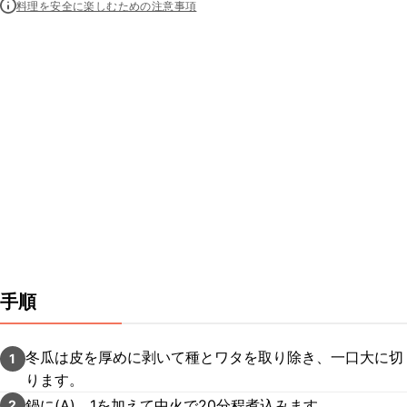
料理を安全に楽しむための注意事項
手順
冬瓜は皮を厚めに剥いて種とワタを取り除き、一口大に切
1
ります。
鍋に(A)、1を加えて中火で20分程煮込みます。
2