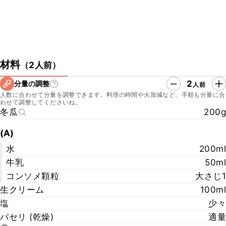
材料
（
2人前
）
2
分量の調整
人前
人数に合わせて分量を調整できます。料理の時間や火加減など、手順も分量に合
わせて調整してくださいね。
冬瓜
200g
(A)
水
200ml
牛乳
50ml
コンソメ顆粒
大さじ1
生クリーム
100ml
塩
少々
パセリ (乾燥)
適量