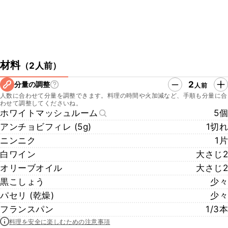
材料
（
2人前
）
2
分量の調整
人前
人数に合わせて分量を調整できます。料理の時間や火加減など、手順も分量に合
わせて調整してくださいね。
ホワイトマッシュルーム
5個
アンチョビフィレ (5g)
1切れ
ニンニク
1片
白ワイン
大さじ2
オリーブオイル
大さじ2
黒こしょう
少々
パセリ (乾燥)
少々
フランスパン
1/3本
料理を安全に楽しむための注意事項