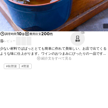
517
10
200
調理時間
費用目安
分
円
レビュー
保存
少ない材料でぱぱっととても簡単に作れて美味しい、お店で出てくる
ような味に仕上がります。ワインのおつまみにぴったりの一品です。
紹介文をすべて見る
マッシュルーム以外にも他のきのこで代用して頂いてもとても美味し
く頂けます。ぜひ気軽に作ってみてくださいね。
#
秋野菜
#
野菜