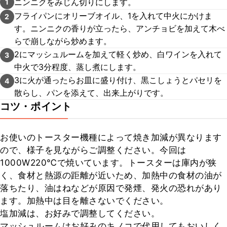
ニンニクをみじん切りにします。
1
フライパンにオリーブオイル、1を入れて中火にかけま
2
す。ニンニクの香りが立ったら、アンチョビを加えて木べ
らで崩しながら炒めます。
2にマッシュルームを加えて軽く炒め、白ワインを入れて
3
中火で3分程度、蒸し煮にします。
3に火が通ったらお皿に盛り付け、黒こしょうとパセリを
4
散らし、パンを添えて、出来上がりです。
コツ・ポイント
お使いのトースター機種によって焼き加減が異なります
ので、様子を見ながらご調整ください。今回は
1000W220℃で焼いています。トースターは庫内が狭
く、食材と熱源の距離が近いため、加熱中の食材の油が
落ちたり、油はねなどが原因で発煙、発火の恐れがあり
ます。加熱中は目を離さないでください。

塩加減は、お好みで調整してください。

マッシュルームはお好みのキノコで代用してもおいしく