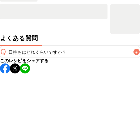
よくある質問
Q
日持ちはどれくらいですか？
+
このレシピをシェアする
こちらのレシピは出来たてをお召し上がりいただくことをお
すすめします。

A
※日持ちは目安です。
こちら
の注意事項をご確認の上、正し