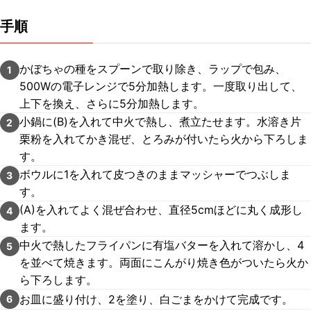
手順
かぼちゃの種をスプーンで取り除き、ラップで包み、
1
500Wの電子レンジで5分加熱します。一度取り出して、
上下を換え、さらに5分加熱します。
小鍋に(B)を入れて中火で熱し、煮立たせます。水溶き片
2
栗粉を入れてかき混ぜ、とろみが付いたら火から下ろしま
す。
ボウルに1を入れて皮つきのままマッシャーでつぶしま
3
す。
(A)を入れてよく混ぜ合わせ、直径5cmほどに丸く成形し
4
ます。
中火で熱したフライパンに有塩バターを入れて溶かし、4
5
を並べて焼きます。両面にこんがり焼き色がついたら火か
ら下ろします。
お皿に盛り付け、2を塗り、白ごまをかけて完成です。
6