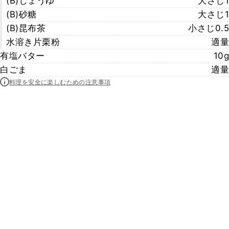
(B)しょうゆ
大さじ1
(B)砂糖
大さじ1
(B)昆布茶
小さじ0.5
水溶き片栗粉
適量
有塩バター
10g
白ごま
適量
料理を安全に楽しむための注意事項