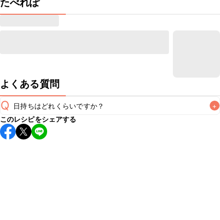
たべれぽ
よくある質問
Q
日持ちはどれくらいですか？
+
このレシピをシェアする
保存期間は冷蔵で翌日中が目安です。なるべくお早めにお召
し上がりください。

A
※日持ちは目安です。
こちら
の注意事項をご確認の上、正し