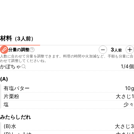
材料
（
3人前
）
3
分量の調整
人前
人数に合わせて分量を調整できます。料理の時間や火加減など、手順も分量に合
わせて調整してくださいね。
かぼちゃ
1/4個
(A)
有塩バター
10g
片栗粉
大さじ1
塩
少々
みたらしだれ
(B)水
大さじ3