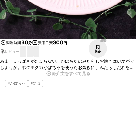
390
30
300
調理時間
費用目安
分
円
レビュー
保存
あまじょっぱさがたまらない、かぼちゃのみたらしお焼きはいかがで
しょうか。ホクホクのかぼちゃを使ったお焼きに、みたらしだれをか
紹介文をすべて見る
けた素朴な味わいが楽しめる一品ですよ。バターの香りがアクセント
になっています。おやつや軽食に、ぜひお試しくださいね。
#
かぼちゃ
#
野菜