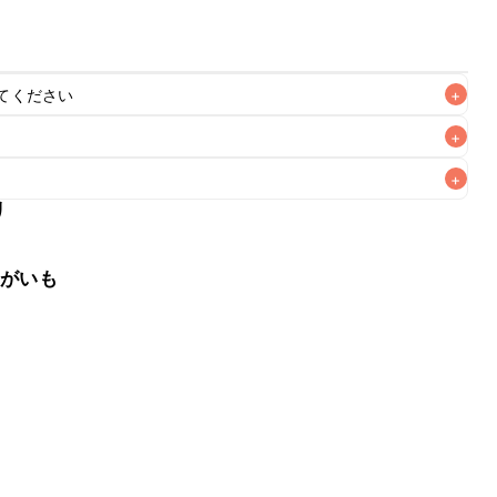
てください
+
+
+
リ
なるべくお早めにお召し上がりください。

ゃがいも