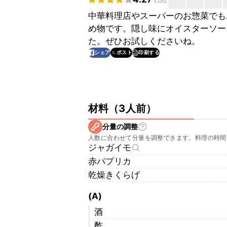
中華料理店やスーパーのお惣菜でも
め物です。隠し味にオイスターソー
た。ぜひお試しくださいね。
印刷する
シェア
ポスト
材料
（
3人前
）
分量の調整
人数に合わせて分量を調整できます。料理の時間
ジャガイモ
赤パプリカ
乾燥きくらげ
(A)
酒
酢