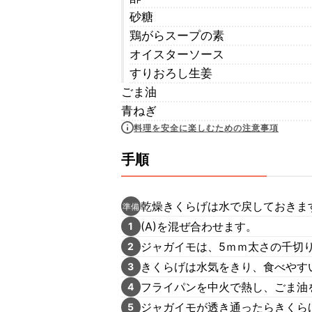
砂糖
鶏がらスープの素
オイスターソース
すりおろし生姜
ごま油
青ねぎ
料理を安全に楽しむための注意事項
手順
乾燥きくらげは水で戻しておきま
準備
(A)を混ぜ合わせます。
1
ジャガイモは、5ｍｍ太さの千切
2
きくらげは水気をきり、食べやす
3
フライパンを中火で熱し、ごま油
4
ジャガイモが透き通ったらきくら
5