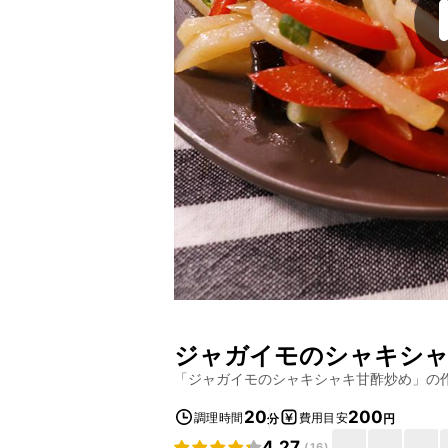
ジャガイモのシャキシャ
「
ジャガイモのシャキシャキ甘酢炒め
」の
20
200
調理時間
費用目安
分
円
4.27
(
16
)