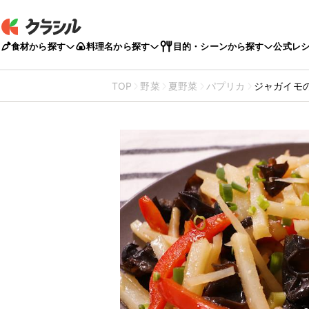
食材から探す
料理名から探す
目的・シーンから探す
公式レ
TOP
野菜
夏野菜
パプリカ
ジャガイモ