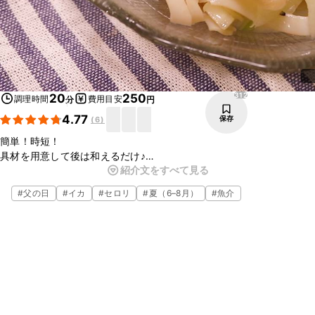
312
20
250
調理時間
費用目安
分
円
4.77
保存
(
6
)
簡単！時短！
具材を用意して後は和えるだけ♪
紹介文をすべて見る
噛めば噛むほど味わいが広がるいかのくんせいとしゃきしゃきとした
セロリの食感と風味が、相性抜群！
#
父の日
#
イカ
#
セロリ
#
夏（6–8月）
#
魚介
何か足りない時、メニューに悩んだ時のお助けメニューとしてもおす
すめですが、お酒のおつまみとしても、とてもおすすめです。