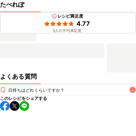
たべれぽ
レシピ満足度
4.77
6
人の平均満足度
よくある質問
Q
日持ちはどれくらいですか？
+
このレシピをシェアする
保存期間は冷蔵で当日中が目安です。なるべくお早めにお召
し上がりください。

A
※日持ちは目安です。
こちら
の注意事項をご確認の上、正し