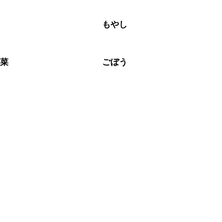
なるべくお早めにお召し上がりください。

菜
もやし
野菜
ごぼう