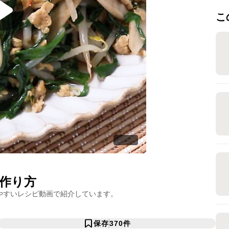
こ
作り方
やすいレシピ動画で紹介しています。
保存
370
件