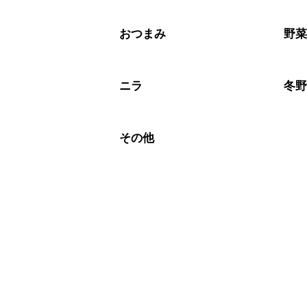
保存期間は冷蔵で翌日中が目安です。
A
※日持ちは目安です。
こちら
おつまみ
野
ニラ
冬
その他