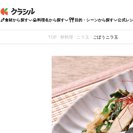
食材から探す
料理名から探す
目的・シーンから探す
公式レ
TOP
卵料理
ニラ玉
ごぼうニラ玉