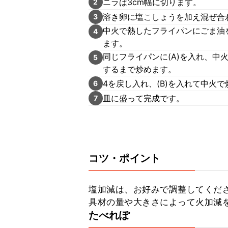
ニラは3cm幅に切ります。
2
溶き卵に塩こしょうを加え混ぜ合
3
中火で熱したフライパンにごま油
4
ます。
同じフライパンに(A)を入れ、中
5
するまで炒めます。
4を戻し入れ、(B)を入れて中火
6
皿に盛って完成です。
7
コツ・ポイント
塩加減は、お好みで調整してくださ
具材の量や大きさによって火加減
たべれぽ