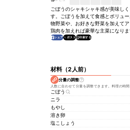
ごぼうのシャキシャキ感が美味しく
す。ごぼうを加えて食感とボリュー
物野菜や、お好きな野菜を加えてア
鶏肉を加えれば豪華な主菜になりま
印刷する
シェア
ポスト
材料
（
2人前
）
分量の調整
人数に合わせて分量を調整できます。料理の時間
ごぼう
ニラ
もやし
溶き卵
塩こしょう