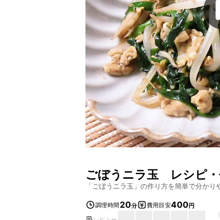
ごぼうニラ玉
レシピ・
「
ごぼうニラ玉
」の作り方を簡単で分かり
20
400
調理時間
費用目安
分
円
レビュー