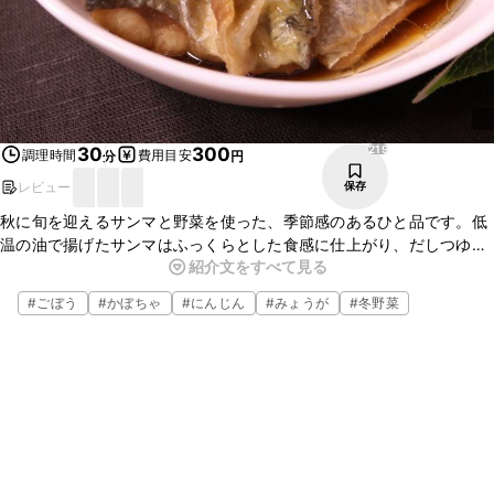
219
30
300
調理時間
費用目安
分
円
レビュー
保存
秋に旬を迎えるサンマと野菜を使った、季節感のあるひと品です。低
温の油で揚げたサンマはふっくらとした食感に仕上がり、だしつゆの
紹介文をすべて見る
うまみが加わりとってもおいしいですよ。みょうがの風味がサンマと
野菜の味を引き立ててくれますよ。ぜひお試しください！
#
ごぼう
#
かぼちゃ
#
にんじん
#
みょうが
#
冬野菜