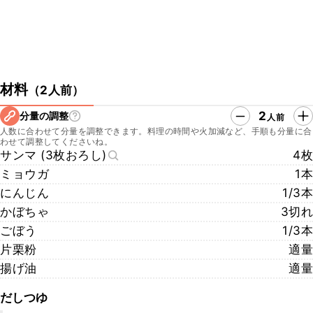
材料
（
2人前
）
2
分量の調整
人前
人数に合わせて分量を調整できます。料理の時間や火加減など、手順も分量に合
わせて調整してくださいね。
サンマ (3枚おろし)
4枚
ミョウガ
1本
にんじん
1/3本
かぼちゃ
3切れ
ごぼう
1/3本
片栗粉
適量
揚げ油
適量
だしつゆ