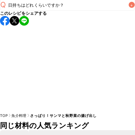
Q
日持ちはどれくらいですか？
+
このレシピをシェアする
保存期間は冷蔵で翌日中が目安です。なるべくお早めにお召
し上がりください。

A
※日持ちは目安です。
こちら
の注意事項をご確認の上、正し
TOP
魚介料理
さっぱり！サンマと秋野菜の揚げ出し
同じ材料の人気ランキング