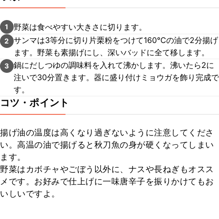
野菜は食べやすい大きさに切ります。
1
サンマは3等分に切り片栗粉をつけて160℃の油で2分揚げ
2
ます。野菜も素揚げにし、深いバッドに全て移します。
鍋にだしつゆの調味料を入れて沸かします。沸いたら2に
3
注いで30分置きます。器に盛り付けミョウガを飾り完成で
す。
コツ・ポイント
揚げ油の温度は高くなり過ぎないように注意してくださ
い。高温の油で揚げると秋刀魚の身が硬くなってしまい
ます。

野菜はカボチャやごぼう以外に、ナスや長ねぎもオスス
メです。お好みで仕上げに一味唐辛子を振りかけてもお
いしいですよ。